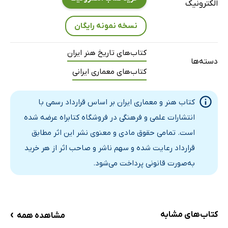
الکترونیک
آرایه‌های معماری، نقش برجسته ها و گچبری‌ها، تندیس‌ها
نقاشی
نسخه نمونه رایگان
هنرهای تزیینی
کتاب‌های تاریخ هنر ایران
سکه‌ها
دسته‌ها
کتاب‌های معماری ایرانی
نقوش اشکانیان در بناهای یادمانی روم
پی نوشت ها
کتاب هنر و معماری ایران بر اساس قرارداد رسمی با
پادشاهی خسروان: نوآوری در تداوم: تاریخچه
انتشارات علمی و فرهنگی در فروشگاه کتابراه عرضه شده
هنر ساسانی: معماری
است. تمامی حقوق مادی و معنوی نشر این اثر مطابق
آرایه های معماری
قرارداد رعایت شده و سهم ناشر و صاحب اثر از هر خرید
پیکرتراشی
به‌صورت قانونی پرداخت می‌شود.
نقاشی و موزاییک
هنر فلزکاری
پارچه‌بافی
›
کتاب‌های مشابه
مشاهده همه
سفال