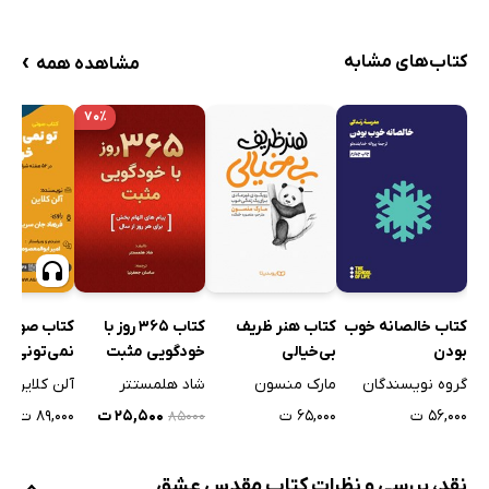
میهن‌دوستی
مراقبه
›
کتاب‌های مشابه
مشاهده همه
بازگشتگی
افسانۀ جاودانگی
۷۰٪
کتاب خالصانه خوب
کتاب هنر ظریف
کتاب 365 روز با
کتاب صوتی 
بودن
بی‌خیالی
خودگویی مثبت
نمی‌تونی روز
خراب کنی
گروه نویسندگان
مارک منسون
شاد هلمستتر
آلن کلاین
۵۶,۰۰۰ ت
۶۵,۰۰۰ ت
۲۵,۵۰۰ ت
۸۹,۰۰۰ ت
۸۵۰۰۰
نقد، بررسی و نظرات کتاب مقدس عشق