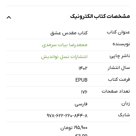
افسانۀ آفرینش
مشخصات کتاب الکترونیک
راست‌گویی
پاک‌دامنی
عنوان کتاب
کتاب مقدس عشق
مهربانی
نویسنده
محمدرضا بیات سرمدی
فروتنی
ناشر چاپی
انتشارات نسل نواندیش
خرسندی
سال انتشار
۱۴۰۲
بخشندگی
شکیبایی
فرمت کتاب
EPUB
خاموشی
تعداد صفحات
176
دلیری
زبان
فارسی
دادگری
شابک
978-622-220-844-8
کوشایی
عاشقانگی
۱۹۵,۹۰۰ تومان