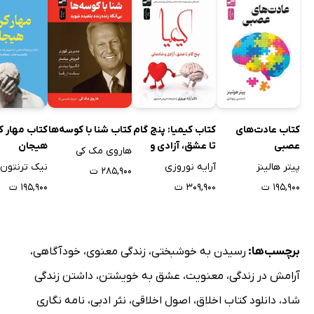
کتاب عادت‌های
کتاب کیمیا: پنج گام
کتاب شنا با کوسه‌ها
کتاب مهار ک
عصبی
تا عشق، آزادی و
هیجان
هاروی مک کی
شادمانی
پیتر هالینز
آرایه نوروزی
نیک ترنتون
۲۸۵,۹۰۰ ت
۱۹۵,۹۰۰ ت
۳۰۹,۹۰۰ ت
۱۹۵,۹۰۰ ت
برچسب‌ها:
رسیدن به خوشبختی
،
زندگی معنوی
،
خودآگاهی
،
آرامش در زندگی
،
معنویت
،
عشق به خویشتن
،
داشتن زندگی
شاد
،
دانلود کتاب اخلاق
،
اصول اخلاقی
،
نثر ادبی
،
نامه نگاری