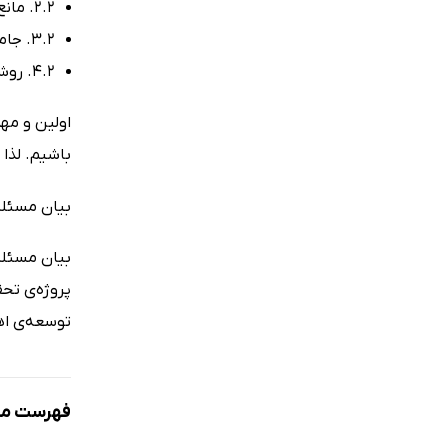
2.2. مانع بودن (عناصر یا موضوع‌هایی که در بیرون محدوده قرار دارند با مطالعه‌ی ما تداخل پیدا نکنند).
3.2. جامع بودن (کلیه‌ی ابعاد و جنبه‌های موردمطالعه را در نظر گیرد).
4.2. روشن بودن (صراحت و روشنی موضوع و کاربرد واژه‌های علمی استاندارد، عبارات کوتاه و موجز).
اولین و مه
باشیم. لذا
بیان مسئل
بیان مسئله
پروژه‌ی تح
توسعه‌ی اهد
فهرست مط