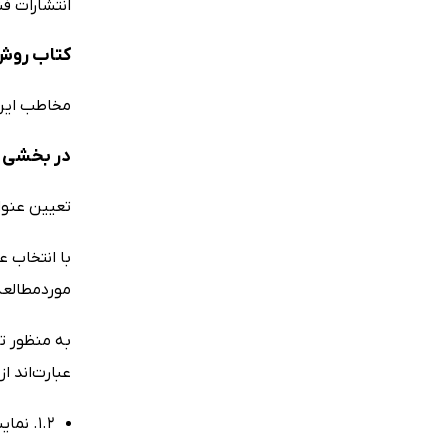
انتشارات ف
کتاب روش 
مخاطب این 
در بخشی ا
تعیین عنو
با انتخاب 
موردمطالعه 
به منظور ت
عبارت‌اند از 
1.2. نمایش حدود تحقیق (زمان، مکان و ابعاد مطالعه)