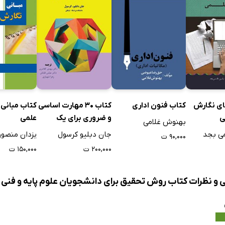
وا
ها و نمودارها
ول
حقیق
طرح مسئله
پیشینه‌ی تحقیق
روش تحقیق
ای نگارش
کتاب مبانی
کتاب فنون اداری
کتاب 30 مهارت اساسی
ی
علمی
و ضروری برای یک
 یافته‌های تحقیق
بهنوش غلامی
پژوهشگر کیفی
ی بجد
یزدان منصور
جان دبلیو کرسول
بحث و نتیجه‌گیری
۹۰,۰۰۰ ت
۱۵۰,۰۰۰ ت
۲۰۰,۰۰۰ ت
تاب‌شناسی
ی و نظرات کتاب روش تحقیق برای دانشجویان علوم پایه و فن
 مروری اجمالی بر تکنیک‌های آماری در روش تحقیق
ی