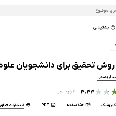
پشتیبانی
روش تحقیق برای دانشجویان علوم 
ید ارجمندی
★
★
۳.۳۳
۳ رای
۱ نظر
●
انتشارات فناو
کترونیک
152 صفحه
PDF