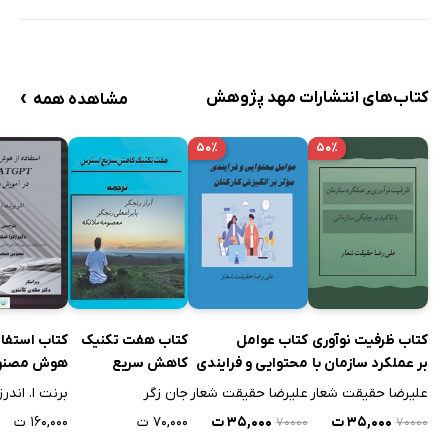
›
کتاب‌های انتشارات مهد پژوهش
مشاهده همه
۵۰٪
۵۰٪
کتاب ظرفیت نوآوری
کتاب عوامل
کتاب هفت تکنیک
کتاب استفاد
بر عملکرد سازمان با
محتوایی و فرایندی
کاهش سریع
هوش مصنو
تاکید بر چابکی
موثر بر انگیزش
استرس
atGPT
علیرضا حقیقت شعار
علیرضا حقیقت شعار
جان زگر
برنت ا. اندرز
سازمانی
کارکنان
آموزش و تد
۳۵,۰۰۰ ت
۳۵,۰۰۰ ت
۷۰,۰۰۰ ت
۱۶۰,۰۰۰ ت
۷۰۰۰۰
۷۰۰۰۰