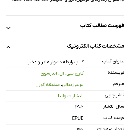
فهرست مطالب کتاب
پیشگفتار
مشخصات کتاب الکترونیک
مقدمه
پاسخ به سؤالات
عنوان کتاب
کتاب رابطه‌ دشوار مادر و دختر
رهنمودها
نویسنده
کارن سی. ال. اندرسون
نیت
مترجم
مریم زینالی
،
صدیقه گوزل
آشکارسازی
ناشر چاپی
انتشارات وانیا
آگاهی
توجه
سال انتشار
۱۴۰۲
احساسات
فرمت کتاب
EPUB
مراقبت
تعداد صفحات