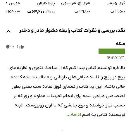
برای تربیت دختران
مصیبت‌های 
گری چاپمن
هری اچ. هریسون
مورین مورد
پاولا کاپلان
بابا بودن
۱۲,۵۰۰ ت
۳۹,۹۰۰ ت
۱۵۴,۰۰۰ ت
۶۳,۲۰۰ ت
۷۹۰۰۰
نقد، بررسی و نظرات کتاب رابطه‌ دشوار مادر و دختر
ملکه
0
1
۱۴۰۳/۰۳/۳۱
بالاخره تونستم کتابی پیدا کنم که از مباحث تئوری و نظریه‌های
پیچ در پیچ و فلسفه بافی‌های طولانی و مطالب خسته کننده
خالی باشه. این یه کتاب راهنمای فوق‌العاده ست یعنی بطور
اختصاصی طراحی شده برای انجام تمرینات مداوم و روزانه بر
حسب نیاز خواننده و نوع چالشی که با اون روبروست. البته
نویسنده کتابی به اسم
ادامه...