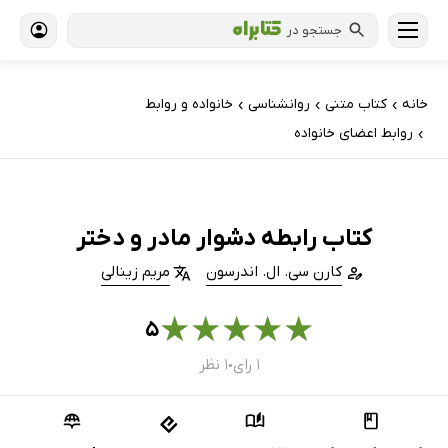
جستجو در
خانه
کتاب‌ متنی
روانشناسی
خانواده و روابط
›
›
›
روابط اعضای خانواده
›
کتاب رابطه‌ دشوار مادر و دختر
کارن سی. ال. اندرسون
مریم زینالی
★
★
★
★
★
۵
۱ رای
۱ نظر
●