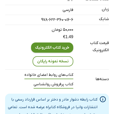
132
بازگویی
زبان
فارسی
خیانت
شابک
کاوش
978-622-360-016-6
جدایی
۵۰,۰۰۰ تومان
مرز
€1.49
قیمت کتاب
وقفه
خرید کتاب الکترونیک
الکترونیک
نیاز
شفا
نسخه نمونه رایگان
برقراری مجدد رابطه
کتاب‌های روابط اعضای خانواده
بازبینی
دسته‌ها
کتاب پرفروش روانشناسی
تمرین
منابع برای مطالعه‌ی بیشتر
کتاب رابطه‌ دشوار مادر و دختر بر اساس قرارداد رسمی با
انتشارات وانیا در فروشگاه کتابراه عرضه شده است. تمامی