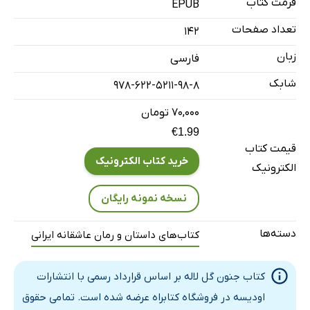
فصل هفتم: به وقتِ تلافى
فرمت کتاب
EPUB
فصل هشتم: به وقت آبان
تعداد صفحات
142
فصل نهم: به وقت قدیم
زبان
فارسی
فصل دهم: به وقت دیدار
شابک
978-622-5211-98-8
فصل آخر: به وقتِ خوشه‌ی ماه فروریخته در آب
۷۰,۰۰۰ تومان
€1.99
قیمت کتاب
خرید کتاب الکترونیک
الکترونیک
نسخه نمونه رایگان
دسته‌ها
کتاب‌های داستان و رمان عاشقانه ایرانی
کتاب جنون گل لاله بر اساس قرارداد رسمی با انتشارات
اودیسه در فروشگاه کتابراه عرضه شده است. تمامی حقوق