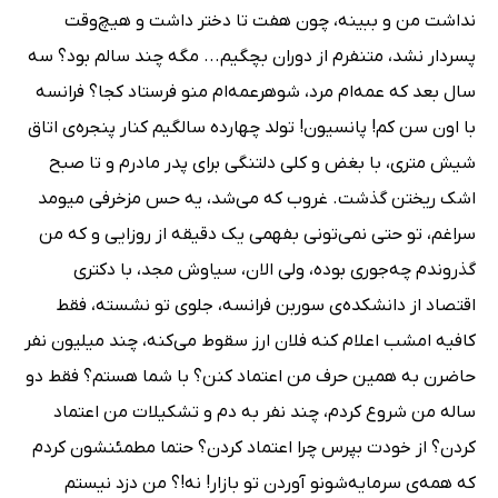
نداشت من و ببینه، چون هفت تا دختر داشت و هیچ‌وقت
پسردار نشد، متنفرم از دوران بچگیم... مگه چند سالم بود؟ سه
سال بعد که عمه‌ام مرد، شوهرعمه‌ام منو فرستاد کجا؟ فرانسه
با اون سن کم! پانسیون! تولد چهارده سالگیم کنار پنجره‌ی اتاق
شیش مترى، با بغض و کلى دلتنگى براى پدر مادرم و تا صبح
اشک ریختن گذشت. غروب که مى‌شد، یه حس مزخرفى میومد
سراغم، تو حتى نمى‌تونى بفهمى یک دقیقه از روزایى و که من
گذروندم چه‌جورى بوده، ولى الان، سیاوش مجد، با دکترى
اقتصاد از دانشکده‌ی سوربن فرانسه، جلوى تو نشسته، فقط
کافیه امشب اعلام کنه فلان ارز سقوط مى‌کنه، چند میلیون نفر
حاضرن به همین حرف من اعتماد کنن؟ با شما هستم؟ فقط دو
ساله من شروع کردم، چند نفر به دم و تشکیلات من اعتماد
کردن؟ از خودت بپرس چرا اعتماد کردن؟ حتما مطمئنشون کردم
که همه‌ی سرمایه‌شونو آوردن تو بازار! نه!؟ من دزد نیستم