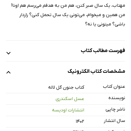
مهتاب، یک سال صبر کنن، هم من به هدفم مى‌رسم هم اونا!
من همین و میخوام، می‌تونى یک سال تحمل کنى؟ رازدار
باشى؟ میتونى یا نه؟
فهرست مطالب کتاب
مقدمه
مشخصات کتاب الکترونیک
فصل اول: به وقت من، به وقت او
فصل دوم: به وقت روایت‌گر عشق
عنوان کتاب
کتاب جنون گل لاله
فصل سوم: به وقتِ رفتن
نویسنده
عسل اسکندری
فصل چهارم: به وقتِ تنظیم سال
ناشر چاپی
انتشارات اودیسه
فصل پنجم: به وقتِ شام
سال انتشار
۱۴۰۲
فصل ششم: به وقتِ مهتاب