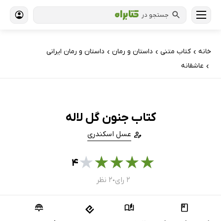
جستجو در
خانه
کتاب‌ متنی
داستان و رمان
داستان و رمان ایرانی
›
›
›
عاشقانه
›
کتاب جنون گل لاله
عسل اسکندری
★
★
★
★
★
۴
۲ رای
۲ نظر
●