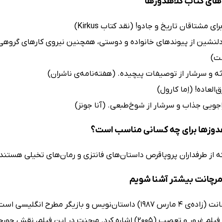
ای کتاب کلاهدوزها
ی مشتاقان تاریخ و جادو! (نقد کتاب Kirkus)
 دلنشین از پیوندهای خانواده و دوستی، همچنین نیروی کارهای گروهی 
ت)
دثه و سرشار از توصیفات پیچیده. (هفته‌نامه‌ی ناشران)
ق‌العاده! (اِما کارول)
جویی جذاب و سرشار از شوخ‌طبعی. (آنا جونز)
دوزها برای چه کسانی مناسب است؟
ه از طرفداران پروپاقرص داستان‌های فانتزی و رمان‌های تخیلی هستند
 مرچانت بیشتر آشنا شویم
تامزین مرچانت (زاده‌ی 4 مارس 1987) داستان‌نویس و بازیگر
می‌توان به فیلم غرور و تعصب (2005) اشاره کرد. مرچنت در