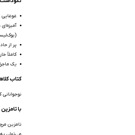
نکوداشت‌ه
غوغایی برا
آمیزه‌ای
(بوک‌لیس
پر از حا
کاملاً خار
یک ماجرا
کتاب کلاه
نوجوانانی ک
با تامزین