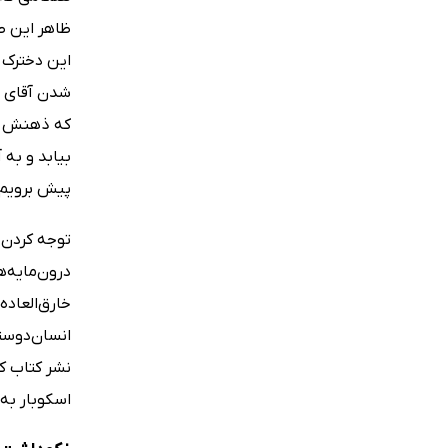
ظاهر این طو
این دخترک ز
شدن آقای پر
که ذهنش حس
بیابد و به 
پیش برویم و
توجه کردن 
درون‌مایه‌ه
خارق‌العاده
انسان‌دوستا
نشر کتاب کو
اسکوبار به 