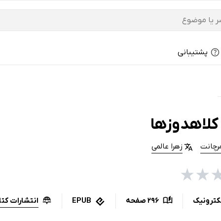
پشتیبانی
کلاهدوزها
رچانت
زهرا عالمی
★
★
انتشارات کت
کترونیک
296 صفحه
EPUB