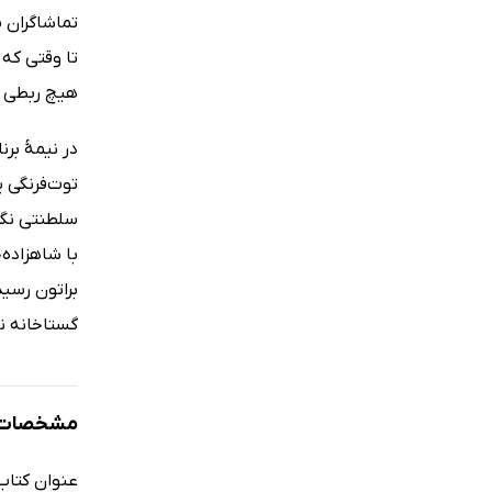
تماشاگران ب
تا وقتی‌ ک
هیچ ربطی ب
در نیمۀ برن
توت‌فرنگی ی
سلطنتی نگاه
با شاهزاده‌
براتون رسید
گستاخانه ن
مشخصات ک
عنوان کتاب