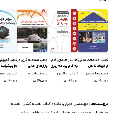
کتاب معاملات ملکی
کتاب راهنمای گام
کتاب معامله گری در
از ایجاد تا حل
به گام برنامه ریزی
بازارهای مالی
js پیشرفته 
اختلاف
بازاریابی دیجیتال
فرانت اند
حمیدرضا شرفی
آنماری هانلون
محمد علیزاده
۲۱۰,۰۰۰ ت
۱۶۸,۰۰۰ ت
۱۴۵,۰۰۰ ت
۱۶۰,۰۰۰ ت
برچسب‌ها:
مهندسی عمران
،
دانلود کتاب نقشه کشی
،
نقشه
ساختمان
،
مهندسی ساختمان
،
انواع سازه
،
طراحی سازه