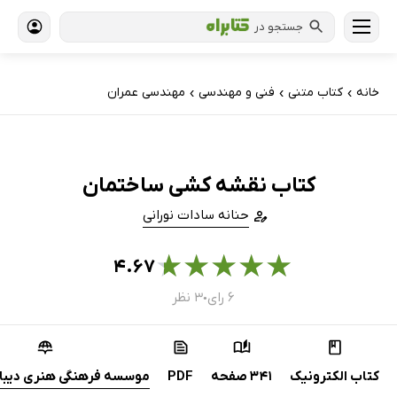
جستجو در
خانه
کتاب‌ متنی
فنی و مهندسی
مهندسی عمران
›
›
›
کتاب نقشه کشی ساختمان
حنانه سادات نورانی
★
★
★
★
★
۴.۶۷
۶ رای
۳ نظر
●
کتاب الکترونیک
341 صفحه
PDF
موسسه فرهنگی هنری دیباگ