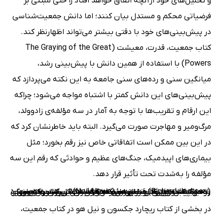
و تحلیل‌های خود ازآنچه اتفاق خواهد افتاد را حتی مبتنی بر
فرضیاتی محکم و مستدل بیان کنند؛ اما دانش جمعیت‌شناسی
در پیش‌بینی‌های خود با دقتی بیشتر می‌تواند اظهارنظر کند.
کتاب جمعیت، قدرت، معیشت (The Graying of the Great
Powers) با استفاده از همین دانش با پیش‌بینی رشد،
میانگین سنی و رده‌های سنی جامعه به این نکته می‌پردازد که
پیش‌بینی‌های این دانش کمتر با اشتباه مواجه می‌شود؛ چراکه
این ارقام و تقریب‌ها با توجه به آمار در سه مؤلفه‌ی زادوولد،
مرگ‌ومیر و مهاجرت صورت می‌گیرد. البته باید خاطرنشان کرد که
در این‌ بین ممکن است اتفاقاتی خاص نیز رقم بخورد؛ مثل
بیماری‌های اپیدمیک، جنگ‌های عظیم و حوادثی که رقم این سه
مؤلفه را به‌شدت تحت تأثیر قرار دهد.
در کتاب جمعیت، قدرت، معیشت نوشته‌ی ریچارد جکسون (Richard Jackson) و نیل هو (Neil Howe) با بررسی کشورهای توسعه‌یافته و درحال‌توسعه، خواهیم دید که این بحران محدود به یک کشور یا یک منطقه نیست و گریبان گیر کشورهای بزرگ نیز است. این کتاب با بررسی عواقب سیاسی این بحران بر اهمیت جغرافیای سیاسی صحه می‌گذارد. این کتاب به‌سوی راه‌حل پیش می‌رود و با بررسی گذشته‌ی نزدیک پیشنهاد‌هایی را نیز ارائه می‌کند.
در بخشی از کتاب ریچارد جکسون و نیل هو در کتاب جمعیت،