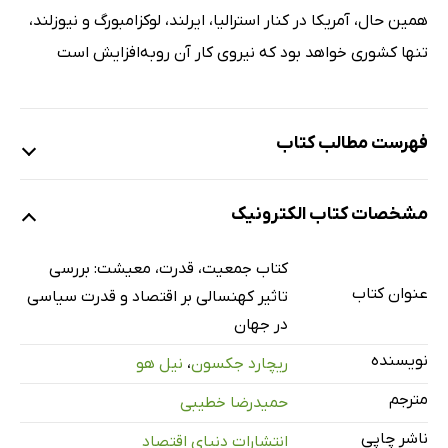
همین حال، آمریکا در کنار استرالیا، ایرلند، لوکزامبورگ و نیوزلند،
تنها کشوری خواهد بود که نیروی کار آن رو‌به‌افزایش است
فهرست مطالب کتاب
فصل اول. جمعیت و قدرت
مشخصات کتاب الکترونیک
جمعیت و قدرت: کانون توجه جدید جهان
جمعیت و قدرت: درس‌های تاریخ
کتاب جمعیت، قدرت، معیشت: بررسی
چارچوب فکری گزارش
عنوان کتاب
تاثیر کهنسالی بر اقتصاد و قدرت سیاسی
فصل دوم. جهان توسعه‌یافته: ارزیابی پیش‌بینی‌ها
در جهان
گشتی در جهان توسعه‌یافته
نویسنده
ریچارد جکسون
،
نیل هو
ایالات متحده آمریکا
مترجم
حمیدرضا خطیبی
سایر کشورهای انگلیسی‌زبان
ناشر چاپی
انتشارات دنیای اقتصاد