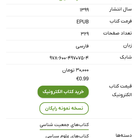
اروپای غربی
سال انتشار
۱۳۹۹
ژاپن
نگاهی نزدیک‌تر به عوامل پیش‌برنده موج جمعیتی
فرمت کتاب
EPUB
زاد و ولد
تعداد صفحات
329
امید به زندگی (میانگین طول عمر)
زبان
فارسی
مهاجرت
شابک
978-600-497075-4
تاثیر بر بودجه‌های دولتی
تاثیر بر اشتغال و تولید ناخالص داخلی
۳۰,۰۰۰ تومان
€0.99
فصل سوم. جهان توسعه‌یافته: ارزیابی پیامدها
قیمت کتاب
تغییر در ابعاد و بزرگی جمعیت
خرید کتاب الکترونیک
الکترونیک
ابعاد جمعیت
نسخه نمونه رایگان
ابعاد اقتصاد
بازدهی به‌مقیاس
کتاب‌های جمعیت شناسی
تغییر در عملکرد اقتصادی
دسته‌ها
کتاب‌های علوم سیاسی