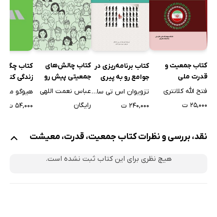
«جنایات بیشتر در خاورمیانه»
امتیازات جمعیتی ازدست‌رفته
گذار بیش از اندازه سریع یا بیش از حد
رقابت جدید جمعیتی
فرض‌های مبنایی پیش‌بینی‌های جمعیتی
کتاب جمعیت و
کتاب چالش‌های
کتاب برنامه‌ریزی در
کتاب چگونه
قدرت ملی
جمعیتی پیش رو
جوامع رو به پیری
زندگی کنیم
گشتی در جهان درحال‌توسعه
فتح الله کلانتری
عباس نعمت اللهی
تزویوان اس تی سا چائو
هیوگو مک دا
پایین‌دست صحرای آفریقا
۲۵,۰۰۰ ت
رایگان
۲۴۰,۰۰۰ ت
۵۴,۰۰۰ ت
جهان عرب
آسیای مسلمان غیر عرب
نقد، بررسی و نظرات کتاب جمعیت، قدرت، معیشت
چین و شرق آسیا
هند و جنوب آسیا
هیچ نظری برای این کتاب ثبت نشده است.
آمریکای لاتین
حوزه روسیه
اروپای شرقی