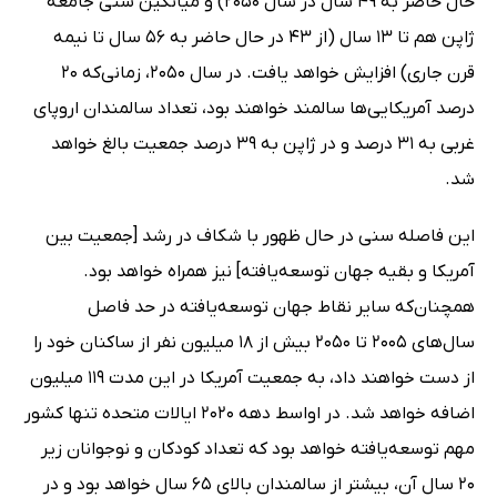
حال حاضر به 49 سال در سال 2050) و میانگین سنی جامعه
ژاپن هم تا 13 سال (از 43 در حال حاضر به 56 سال تا نیمه
قرن جاری) افزایش خواهد یافت. در سال 2050، زمانی‌که 20
درصد آمریکایی‌ها سالمند خواهند بود، تعداد سالمندان اروپای
غربی به 31 درصد و در ژاپن به 39 درصد جمعیت بالغ خواهد
شد.
این فاصله سنی در حال ظهور با شکاف در رشد [جمعیت بین
آمریکا و بقیه جهان توسعه‌یافته] نیز همراه خواهد بود.
همچنان‌که سایر نقاط جهان توسعه‌یافته در حد فاصل
سال‌های 2005 تا 2050 بیش از 18 میلیون نفر از ساکنان خود را
از دست خواهند داد، به جمعیت آمریکا در این مدت 119 میلیون
اضافه خواهد شد. در اواسط دهه 2020 ایالات متحده تنها کشور
مهم توسعه‌یافته خواهد بود که تعداد کودکان و نوجوانان زیر
20 سال آن، بیشتر از سالمندان بالای 65 سال خواهد بود و در