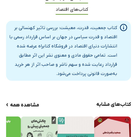
ساختار اقتصادی
کتاب‌های اقتصاد
پس‌انداز و سرمایه‌گذاری
جریان‌های جهانی سرمایه
کتاب جمعیت، قدرت، معیشت: بررسی تاثیر کهنسالی بر
پیری نیروی کار
اقتصاد و قدرت سیاسی در جهان بر اساس قرارداد رسمی با
روان‌شناسی بازار
انتشارات دنیای اقتصاد در فروشگاه کتابراه عرضه شده
تغییر روحیه اجتماعی
است. تمامی حقوق مادی و معنوی نشر این اثر مطابق
روان‌شناسی فردی
قرارداد رعایت شده و سهم ناشر و صاحب اثر از هر خرید
ابعاد و ساختار خانواده
به‌صورت قانونی پرداخت می‌شود.
تنوع روزافزون قومی
سیاست و جهت‌گیری ملی
فصل چهارم. آینده جمعیتی جهان درحال‌توسعه: باید امیدوار
›
کتاب‌های مشابه
مشاهده همه
بود یا نگران؟
خطرات گذار جمعیتی
گذار متوقف‌شده و گذار دستخوش عقب‌گرد