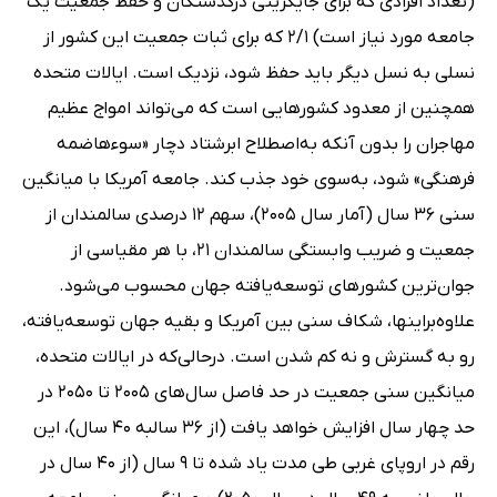
(تعداد افرادی که برای جایگزینی درگذشتگان و حفظ جمعیت یک
جامعه مورد نیاز است) 2/1 که برای ثبات جمعیت این کشور از
نسلی به نسل دیگر باید حفظ شود، نزدیک است. ایالات متحده
همچنین از معدود کشورهایی است که می‌تواند امواج عظیم
مهاجران را بدون آنکه به‌اصطلاح ابرشتاد دچار «سوءهاضمه
فرهنگی» شود، به‌سوی خود جذب کند. جامعه آمریکا با میانگین
سنی 36 سال (آمار سال 2005)، سهم 12 درصدی سالمندان از
جمعیت و ضریب وابستگی سالمندان 21، با هر مقیاسی از
جوان‌ترین کشورهای توسعه‌یافته جهان محسوب می‌شود.
علاوه‌براینها، شکاف سنی بین آمریکا و بقیه جهان توسعه‌یافته،
رو به گسترش و نه کم شدن است. درحالی‌که در ایالات متحده،
میانگین سنی جمعیت در حد فاصل سال‌های 2005 تا 2050 در
حد چهار سال افزایش خواهد یافت (از 36 سالبه 40 سال)، این
رقم در اروپای غربی طی مدت یاد شده تا 9 سال (از 40 سال در