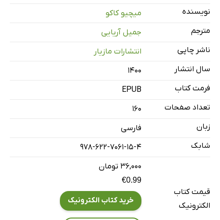
3. پیدایش مکانیک کوانتومی
نویسنده
میچیو کاکو
4. نظریه‌ی تقریباً همه‌چیز
مترجم
جمیل آریایی
5. جهان تاریک
ناشر چاپی
انتشارات مازیار
6. پیدایش نظریه‌ی ریسمان: نویدها و مشکل‌ها
سال انتشار
7. یافتن معنی در جهان هستی
۱۴۰۰
فرمت کتاب
EPUB
تعداد صفحات
160
زبان
فارسی
شابک
978-622-7061-15-4
۳۶,۰۰۰ تومان
€0.99
قیمت کتاب
خرید کتاب الکترونیک
الکترونیک