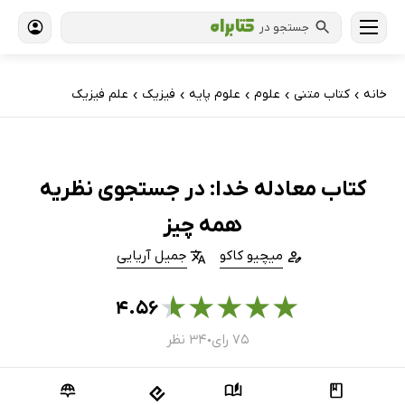
جستجو در
خانه
کتاب‌ متنی
علوم
علوم پایه
فیزیک
علم فیزیک
›
›
›
›
›
کتاب معادله خدا: در جستجوی نظریه‌
همه چیز
میچیو کاکو
جمیل آریایی
★
★
★
★
★
۴.۵۶
۷۵ رای
۳۴ نظر
●