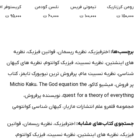
رومن کرزناریک
تیموتی فریس
نلسن گودمن
کریستوفر ام.
۱۵۰,۰۰۰ ت
۱۰۰,۰۰۰ ت
۶۰,۰۰۰ ت
۹۵,۰۰۰ ت
برچسب‌ها:
اخترفیزیک
،
نظریه ریسمان
،
قوانین فیزیک
،
نظریه
های اینشتین
،
نظریه نسبیت
،
فیزیک کوانتوم
،
نظریه های کیهان
شناسی
،
نظریه نسبیت عام
،
پرفروش ترین نیویورک تایمز
،
کتاب
پر فروش
،
میشیو کاکو
،
The God equation the
،
Michio Kaku
quest for a theory of everything
،
نویسنده پرفروش
،
مجموعه قلمرو علم انتشارات مازیار
،
کیهان شناسی کوانتومی
جستجوی کتاب‌های مشابه:
اخترفیزیک
،
نظریه ریسمان
،
قوانین
فیزیک
،
نظریه های اینشتین
،
نظریه نسبیت
،
فیزیک کوانتوم
،