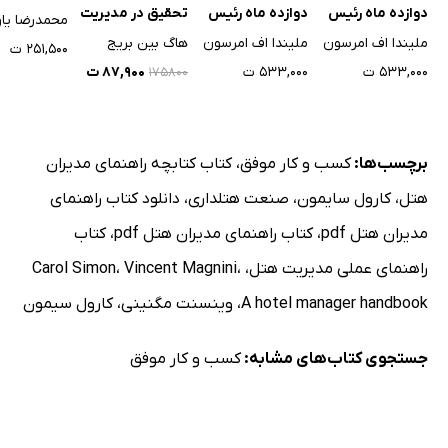
دوازده ماه رئیس
دوازده ماه رئیس
تحقیق در مدیریت
محمدرضا یاو
خود شوید
خود شوید
منابع انسانی
ملیندا اف امرسون
ملیندا اف امرسون
هاگ بین بریج
۲۵۱,۵۰۰ ت
۵۳۳,۰۰۰ ت
۵۳۳,۰۰۰ ت
۸۷,۹۰۰ ت
۱۷۵۸۰۰
برچسب‌ها:
کسب و کار موفق
،
کتاب کتابچه راهنمای مدیران
هتل
،
کارول سایمون
،
صنعت هتلداری
،
دانلود کتاب راهنمای
مدیران هتل pdf
،
کتاب راهنمای مدیران هتل pdf
،
کتاب
راهنمای عملی مدیریت هتل
،
،
Vincent Magnini
،
Carol Simon
A hotel manager handbook
،
وینسنت مگنینی
،
کارول سیمون
جستجوی کتاب‌های مشابه:
کسب و کار موفق