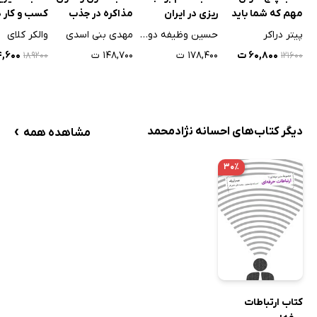
مهم که شما باید
ریزی در ایران
مذاکره در جذب
کسب و کار د
درباره کسب و کارتان
مشتریان در
شیمیایی و
پیتر دراکر
حسین وظیفه دوست
مهدی بنی اسدی
والکر کلای
پاسخ دهید
بانکداری شرکتی
داروسازی
۶۰,۸۰۰ ت
۱۷۸,۴۰۰ ت
۱۴۸,۷۰۰ ت
۹۴,۶۰۰
۱۲۱۶۰۰
۱۸۹۲۰۰
›
دیگر کتاب‌های احسانه نژادمحمد
مشاهده همه
۳۰٪
کتاب ارتباطات