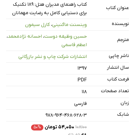
فصل سوم: خط مقدم بازخورد به کارکنان و ارزیابی آن‌ها
کتاب راهنمای مدیران هتل: 189 تکنیک
عنوان کتاب
فصل چهارم: تجربه‌ی پذیرش‌
برای دستیابی کامل به رضایت مهمانان
فصل پنجم: تجربه‌ی اتاق
نویسنده
وینسنت ماگنینی
،
کارل سیمون
فصل ششم: تجربه‌ی فضای عمومی‌
حسین وظیفه دوست
،
احسانه نژادمحمد
،
مترجم
فصل هفتم: تجربه‌ی غذا و نوشیدنی‌
اعظم قاسمی
فصل هشتم: تجربه‌ی تصفیه حساب‌
ناشر چاپی
انتشارات شرکت چاپ و نشر بازرگانی
فصل نهم: جبران قصور در خدمات‌
سال انتشار
۱۳۹۷
فصل دهم: پیش‌بینی و برنامه‌های جایگزین‌
فصل یازدهم: زمان انتظار مشتریان‌
فرمت کتاب
PDF
فصل دوازدهم: مشوق‌های کارکنان خط مقدم‌
تعداد صفحات
118
فصل سیزدهم: نشانه‌های انتقال آموزش‌
زبان
فارسی
فصل چهاردهم: بستن چرخه با عمل نمودن به بازخورد مهمانان
شابک
978-964-468-628-3
۱۰۸۱۰۰
۵۴,۰۵۰ تومان
۵۰%