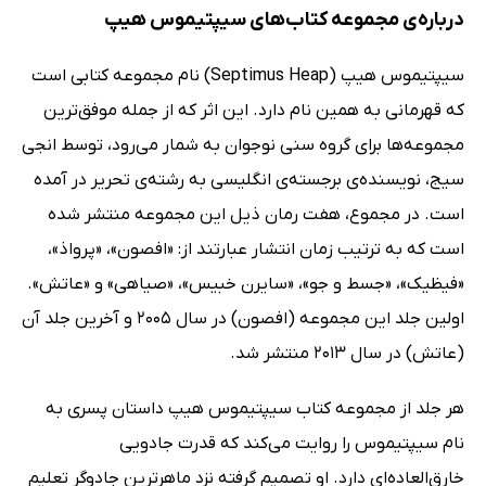
درباره‌ی مجموعه کتاب‌های سیپتیموس هیپ
سیپتیموس هیپ (Septimus Heap) نام مجموعه‌ کتابی است
که قهرمانی به همین نام دارد. این اثر که از جمله موفق‌ترین
مجموعه‌ها برای گروه سنی نوجوان به شمار می‌رود، توسط انجی
سیج، نویسنده‌ی برجسته‌ی انگلیسی به رشته‌ی تحریر در آمده
است. در مجموع، هفت رمان ذیل این مجموعه منتشر شده
است که به ترتیب زمان انتشار عبارتند از: «افصون»، «پرواذ»،
«فیظیک»، «جسط و جو»، «سایرن خبیس»، «صیاهی» و «عاتش».
اولین جلد این مجموعه (افصون) در سال 2005 و آخرین جلد آن
(عاتش) در سال 2013 منتشر شد.
هر جلد از مجموعه کتاب سیپتیموس هیپ داستان پسری به
نام سیپتیموس را روایت می‌کند که قدرت جادویی
خارق‌العاده‌ای دارد. او تصمیم گرفته نزد ماهرترین جادوگر تعلیم