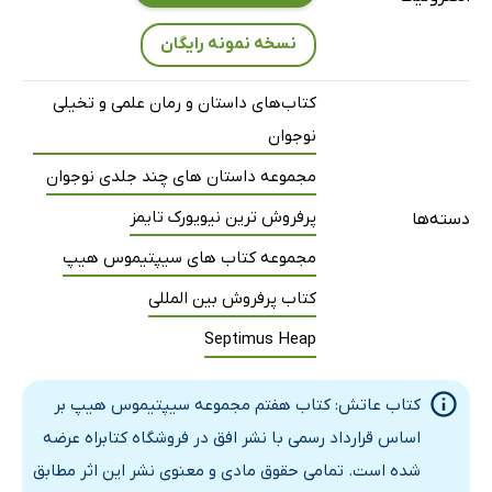
17: سقوط
18: انتقال‌ها
نسخه نمونه رایگان
19: آنچه ممکن بود رخ دهد
کتاب‌های داستان و رمان علمی و تخیلی
20: جادوگری
نوجوان
21: آنچه قرار است بشود
مجموعه داستان های چند جلدی نوجوان
22: رابطه‌ها
پرفروش ترین نیویورک تایمز
23: دودکش کیمیاگری
دسته‌ها
24: صبحی نه‌چندان دلچسب
مجموعه کتاب های سیپتیموس هیپ
25: اتاق غریبه‌ها
کتاب پرفروش بین المللی
26: زمان‌بندی بد
Septimus Heap
27: معماخوانی
28: طعمه
کتاب عاتش: کتاب هفتم مجموعه سیپتیموس هیپ بر
29: در ورودی
اساس قرارداد رسمی با نشر افق در فروشگاه کتابراه عرضه
30: بندرِ قصر
شده است. تمامی حقوق مادی و معنوی نشر این اثر مطابق