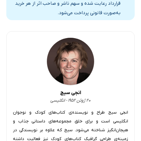
31: سفر جینا
قرارداد رعایت شده و سهم ناشر و صاحب اثر از هر خرید
32: هیپ‌ها علیه هیپ‌ها
به‌صورت قانونی پرداخت می‌شود.
33: عقرب
34: کمربند قاچاقچی‌ها
35: فنر
36: به طرف قلعه
37: خروجی‌ها
38: پرواز اژدها
39: متجاوزان
انجی سیج
40: نگهبانان
۲۰ ژوئن ۱۹۵۲ - انگلیسی
41: دردسری در اعماق
انجی سیج طراح و نویسنده‌ی کتاب‌های کودک و نوجوان
42: فارکس
انگلیسی است و برای خلق مجموعه‌های داستانی جذاب و
43: زمان‌های دشوار
هیجان‌انگیز شناخته می‌شود. سیج که علاوه بر نویسندگی در
44: مکان
زمینه‌ی طراحی گرافیک کتاب‌های کودک نیز فعالیت داشته