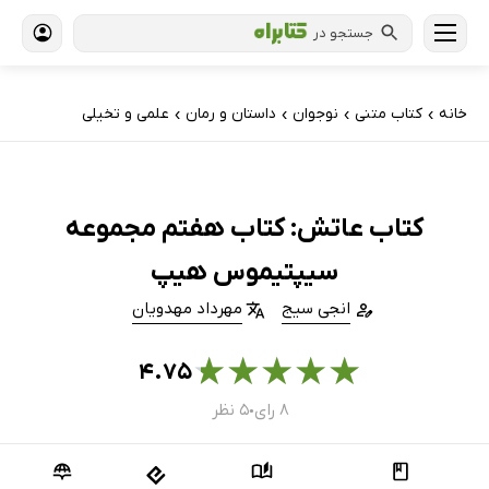
جستجو در
خانه
کتاب‌ متنی
نوجوان
داستان و رمان
علمی و تخیلی
›
›
›
›
کتاب عاتش: کتاب هفتم مجموعه
سیپتیموس هیپ
انجی سیج
مهرداد مهدویان
★
★
★
★
★
۴.۷۵
۸ رای
۵ نظر
●