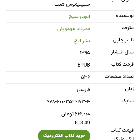
3: گودال‌های آب
سیپتیموس هیپ
4: مهاجرت
نویسنده
انجی سیج
5: اتاق بزرگ کیمیاگری
مترجم
مهرداد مهدویان
6: گوش دادن
ناشر چاپی
نشر افق
7: ردپاهای اشتباه
سال انتشار
8: کلبه‌ی نگهبان
۱۳۹۵
9: سه‌قلوها
فرمت کتاب
EPUB
10: بطری ابری
تعداد صفحات
536
11: آتش اژدهایی
زبان
فارسی
12: اتاق قلب
شابک
978-600-353-173-4
13: خوشامد‌گویی
14: اتاق افسون‌زدایی
۶۶۲,۰۰۰ تومان
15: روز آخر
€13.49
قیمت کتاب
16: گم‌شده
خرید کتاب الکترونیک
الکترونیک