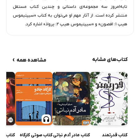
45: سیل
تابه‌امروز سه مجموعه‌ی داستانی و چندین کتاب مستقل
46: رویارویی نهایی
منتشر کرده است. از آثار مهم او می‌توان به کتاب «سیپتیموس
47: آتش
هیپ ۱: افصون» و «سیپتیموس هیپ ۲: پرواذ» اشاره کرد.
48: ملکه
49: جادوگر ویژه
›
کتاب‌های مشابه
مشاهده همه
کتاب قدرتمند
کتاب مادر آدم نباتی
کتاب صوتی کارگاه