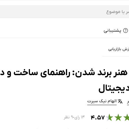
پشتیبانی
ش بازاریابی
هنر برند شدن: راهنمای ساخت و د
یجیتال
الهام نیک سیرت
★
★
۴.۵۷
۱۴ رای
۹ نظر
●