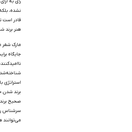
رأی به آرای
نشده، بلکه 
هنر برند‌ شدن (Known) را برای تشریح مسیر برندسازی و رساندن شما به 
مارک شفر مت
جایگاه برای
ناامیدکننده
شناخته‌شده 
استراتژی با
برند‌ شدن 
صحیح برندس
سرشناس را ب
می‌توانند ه