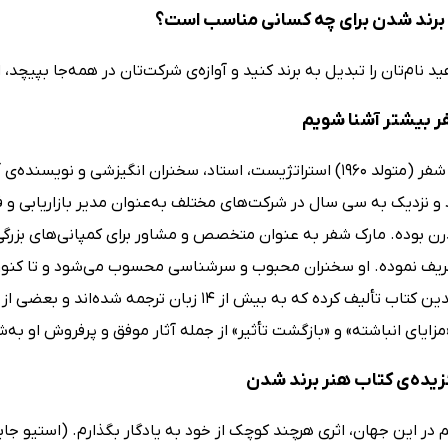
برند‌ شدن برای چه کسانی مناسب است؟
ید نام‌تان را تبدیل به برند کنید و آوازه‌ی شرکت‌تان در همه‌جا بپیچد
فر بیشتر آشنا شویم
مارک دبلیو شفر (متولد 1960) استراتژیست، استاد، سخنران انگیزشی و
 و نزدیک به سی سال در شرکت‌های مختلف به‌عنوان مدیر بازاریابی و فرو
ن بوده. مارک شفر به عنوان متخصص و مشاور برای کمپانی‌های بزرگی 
تعریف نموده. او سخنران محبوب و سرشناسی محسوب می‌شود و تا کنون د
تا امروز چندین کتاب تألیف کرده که به بیش از 14
 «مزایای انباشته» و «بازگشت تأثیر» از جمله آثار موفق و پرفروش او به‌ش
زیده‌ی کتاب هنر برند شدن
 در این جهان، اثری هرچند کوچک از خود به یادگار بگذارم. (استیو جابز