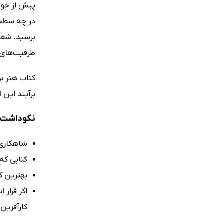
پیش از خوا
در چه سطحی 
برسید. شفر،
ظرفیت‌های 
کتاب هنر بر
برآیند این 
نکوداشت‌ه
شاهکاری ا
کتابی که 
بهترین ک
اگر قرار 
کارآفرین)