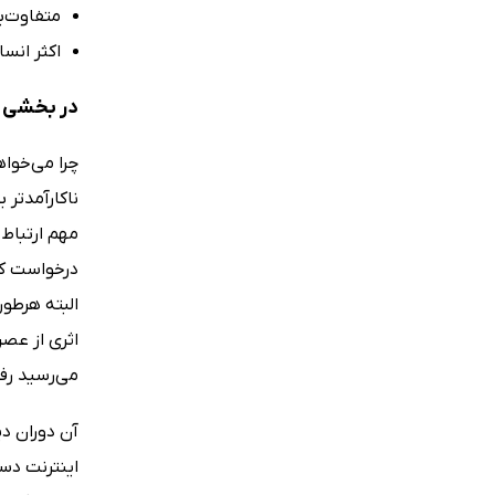
متفاوت‌ب
اکثر انس
در بخشی ا
چرا می‌خواه
ناکارآمدتر 
مهم ارتباط ب
درخواست کار
البته هرطور
اثری از عصر
می‌رسید رفع
آن دوران د
اینترنت دست