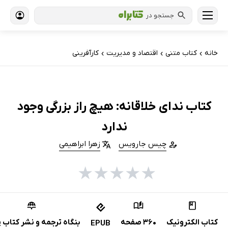
جستجو در
خانه
کتاب‌ متنی
اقتصاد و مدیریت
کارآفرینی
›
›
›
کتاب ندای خلاقانه: هیچ راز بزرگی وجود
ندارد
چیس جارویس
زهرا ابراهیمی
★
★
★
★
★
کتاب الکترونیک
360 صفحه
بنگاه ترجمه و نشر کتاب 
EPUB