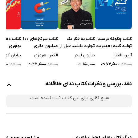
کتاب چگونه درست
کتاب به فکر یک
کتاب سرنخ‌های 100
کتاب ده گون
تولید کنیم: مدیریت
تجارت باشید قبل از
میلیون دلاری
نوآوری
محصول در راه
اینکه بیکار شوید
آرین افشار
شارون لیچر
الکس هرمزی
برایان کوئین
اندازی و توسعه
۷۲,۵۰۰ ت
۱۵۰,۰۰۰ ت
۲۵,۵۰۰ ت
۳۰,۹۰۰
۱۴۵۰۰۰
۱۸۷۰۰۰
۸۵۰۰۰
کسب و کار‌های نوپا
نقد، بررسی و نظرات کتاب ندای خلاقانه
هیچ نظری برای این کتاب ثبت نشده است.
›
دیگر کتاب‌های زهرا ابراهیمی