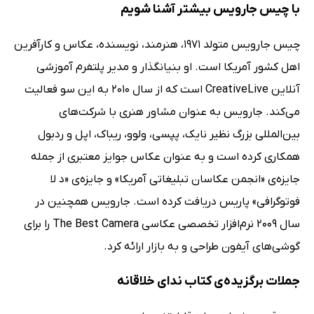
با چیس جارویس بیشتر آشنا شویم
چیس جارویس متولد 1971، هنرمند، نویسنده، عکاس و کارآفرین
اهل کشور آمریکا است. او بنیانگذار و مدیر پلتفرم آموزشی
آنلاین CreativeLive است که از سال 2010 به این سو فعالیت
می‌کند. جارویس به عنوان مشاور هنری با شرکت‌های
بین‌المللی بزرگ نظیر نایک، پپسی، ولوو، ریباک، اپل و ردبول
همکاری کرده است و به عنوان عکاس جوایز معتبری از جمله
جایزه‌ی «انجمن عکاسان تبلیغاتی آمریکا» و جایزه‌ی «د لا
فوتوگرافی» پاریس دریافت کرده است. جارویس همچنین در
سال 2009 نرم‌افزار تخصصی عکاسی The Best Camera را برای
گوشی‌های آیفون طراحی و به بازار ارائه کرد.
جملات برگزیده‌ی کتاب ندای خلاقانه