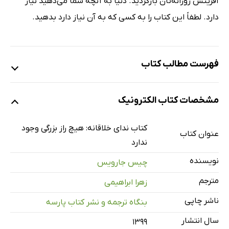
آفرینش روزانه‌تان بازگردید. دنیا به آنچه شما می‌دهید نیاز
دارد. لطفاً این کتاب را به کسی که به آن نیاز دارد بدهید.
فهرست مطالب کتاب
تحسین ‌ها از ندای خلاقانه
مشخصات کتاب الکترونیک
در وهله‌ی نخست بخوانید!
مقدمه
کتاب ندای خلاقانه: هیچ راز بزرگی وجود
عنوان کتاب
گام اول: تصور کنید
ندارد
به ندای خود گوش بسپارید
نویسنده
چیس جارویس
در مسیر خود گام بردارید
مترجم
زهرا ابراهیمی
برجسته می ‌شوید
ناشر چاپی
بنگاه ترجمه و نشر کتاب پارسه
گام دوم: طراحی کنید
سال انتشار
روش‌ های خود را توسعه دهید
۱۳۹۹