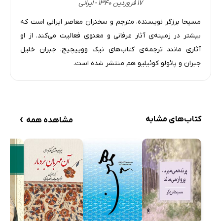
خدا نور است
۱۷ فروردین ۱۳۴۰ - ایرانی
زبان عارفانه، زبان عشق و زیبایى‌ست
مسیحا برزگر نویسنده، مترجم و سخنران معاصر ایرانی است که
جوشش چشمه‌هاى حکمت
بیشتر در زمینه‌ی آثار عرفانی و معنوی فعالیت می‌کند. از او
شور زندگى
آثاری مانند ترجمه‌ی کتاب‌های نیک ووییچیچ، جبران خلیل
جبران و پائولو کوئیلیو هم منتشر شده است.
تقرّب عاشقانه به خداوند
عالَم اکبر
آفتاب آمد دلیل آفتاب
جلوه‌هاى ذات
›
کتاب‌های مشابه
مشاهده همه
عاشق نیستى، خطا این‌جاست
خود را بشناس، خدا را شناخته‌اى
ما به عشق محتاجیم، مثل گندمزار به باران
انسان: پُلى میان حیوان و خدا
مرکز تندباد وحشى عشق
قطره دریاست اگر با دریاست