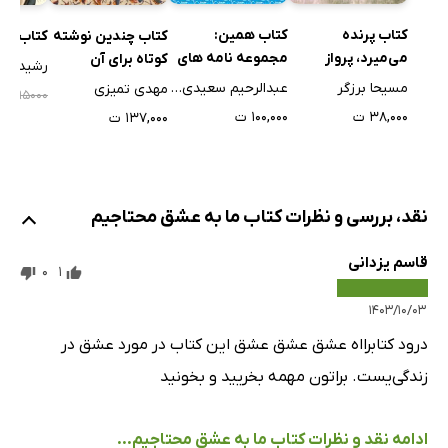
خود را دوست بدار
کتاب پرنده
از ماده تا آگاهى ناب
کتاب همین:
کتاب چندین نوشته
کتاب شع
می‌میرد، پرواز
مجموعه نامه های
کوتاه برای آن
رشید کاک
عشق، آزادت مى‌کند
می‌ماند
عاشقانه
مهربان بردبار
مسیحا برزگر
عبدالرحیم سعیدی راد
مهدی تمیزی
۰۰۰
۹۵۰۰۰
معجزه‌اى شگفت
۳۸,۰۰۰ ت
۱۰۰,۰۰۰ ت
۱۳۷,۰۰۰ ت
زیباتر از سپیده، روشن‌تر از امید
دل تاریکى
صعود به اورست آگاهى
نقد، بررسی و نظرات کتاب ما به عشق محتاجیم
خداست که مى‌خنداند
دَم هستى
قاسم یزدانی
0
1
۱۴۰۳/۱۰/۰۳
درود کتابرااه عشق عشق عشق این کتاب در مورد عشق در
زندگی‌یست. براتون مهمه بخریید و بخونید
ادامه نقد و نظرات کتاب ما به عشق محتاجیم...