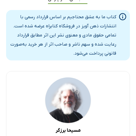
باز کن پنجره را
ذهنِ زیبا
کتاب ما به عشق محتاجیم بر اساس قرارداد رسمی با
عشق، چالش آفرین است
انتشارات ذهن آویز در فروشگاه کتابراه عرضه شده است.
عشق، آستانه‌ى تماشا
تمامی حقوق مادی و معنوی نشر این اثر مطابق قرارداد
گشوده به روى بیکران
رعایت شده و سهم ناشر و صاحب اثر از هر خرید به‌صورت
عشق، خود را تحمیل نمى‌کند
قانونی پرداخت می‌شود.
حقیقت، همواره تازه است
طریقت عشق
انسان، مسافر است
عشق و آفرینش
تو خود حجاب خودى
عشق باید خاصیت تو باشد
حضور در ساحت درون
دامنه‌هاى سبز عشق
مسیحا برزگر