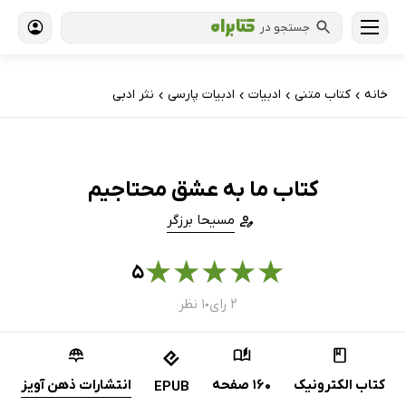
جستجو در
خانه
کتاب‌ متنی
ادبیات
ادبیات پارسی
نثر ادبی
›
›
›
›
کتاب ما به عشق محتاجیم
مسیحا برزگر
★
★
★
★
★
۵
۲ رای
۱ نظر
●
کتاب الکترونیک
160 صفحه
انتشارات ذهن آویز
EPUB