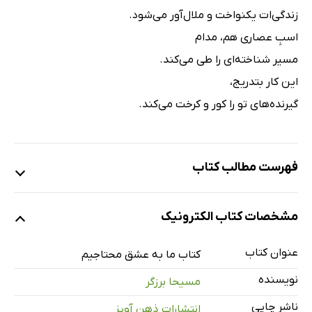
زندگى‌ات یکنواخت و ملال‌آور مى‌شود.
اسبِ عصارى هم، مدام
مسیر شناخته‌اى را طى مى‌کند.
این کار بتدریج،
گیرنده‌هاى تو را کور و کرخت مى‌کند.
فهرست مطالب کتاب
پیش‌گفتار
مشخصات کتاب الکترونیک
عشق: مثل نفس کشیدن
اقیانوسى در دل یک شبنم
عنوان کتاب
کتاب ما به عشق محتاجیم
هنر عشق ورزیدن
نویسنده
مسیحا برزگر
مرگ دانه: تولد درخت
ناشر چاپی
انتشارات ذهن آویز