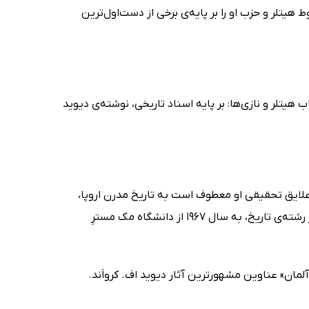
ط هیتلر و حزب او را بر پایه‌ی برخی از دست‌اول‌ترین
هیتلر و نازی‌ها: بر پایه اسناد تاریخی، نوشته‌ی دیوید
ح معاصر است. علایق تحقیقی او معطوف است به تاریخ مدرن اروپا،
خاصه کشور آلمان، و تاریخ فرهنگ عامه. مدرک کارشناسی ارشدِ دیوید اف. کرو در رشته‌ی تاریخ، به سال 1967 از دانشگاه مک مسترِ
 آلمان» عناوین مشهورترین آثار دیوید اف. کرواَند.