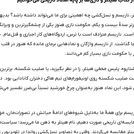
 کتاب هیتلر و نازی‌ها بر پایه اسناد تاریخی می‌خوانیم
، نازیسم و نسل‌کشی چه اهمیتی برای ما می‌تواند داشته باشد؟ بدیهی
رتر سدۀ بیست و یکم، حکومت نازی هنوز یکی از چشمگیرترین و ویرانگرت
ست. نازیسم مترادف است با ترس، اردوگاه‌های کار اجباری و قتل‌عام. جن
رجا گذاشت. از نازیسم واژگان و نمادهایی برجای مانده که هنوز در قلب ا
ر یا حکومت نازی بسیار کم می‌دانند.
تاپو»، پلیس مخفی هیتلر، را در نظر بگیرید، یا صلیب شکسته، برترین
19 علامت صلیب شکسته روی اونیفورم‌های تیم هاکی دختران کانادایی بود. 
شود، این نماد هنوز به‌عنوان چرخ خورشید نسبتاً بی‌ضرر تفسیر می‌شد
ازیسم برای همۀ ما به‌دلیل شیوه‌های ادامۀ حیاتش در تصورات‌مان، م
قایسه‌ای تاریخی صورت دهیم، نام هیتلر به ذهن ما می‌رسد؛ سیاست‌مد
هیتلر مقایسه می‌کردند. وقتی به تصاویر نسل‌کشی رواندا در تلویزیو