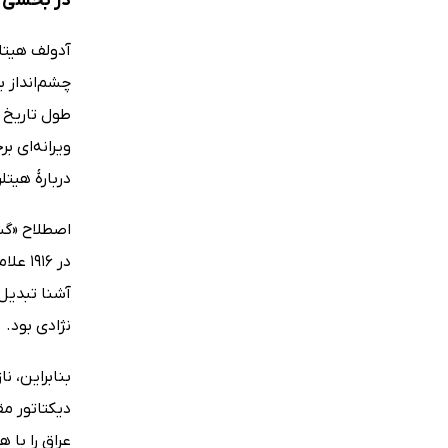
در بخشی از
آدولف هیتلر
چشم‌انداز ب
طول تاریخ ا
ویرانه‌ای ب
دربارۀ هیتل
اصطلاح «گش
در 16
آشنا تبدیل 
نژادی بود.
بنابراین، ن
دیکتاتور م
عراق را با 