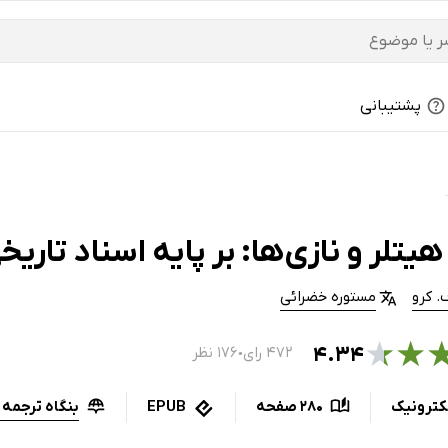
پشتیبانی
یتلر و نازی‌ها: بر پایه اسناد تاریخ
. کرو
مستوره خضرائی
★
★
۴.۳۴
۴۷۲ رای
۱۷۶ نظر
●
بنگاه ترجمه 
کترونیک
280 صفحه
EPUB