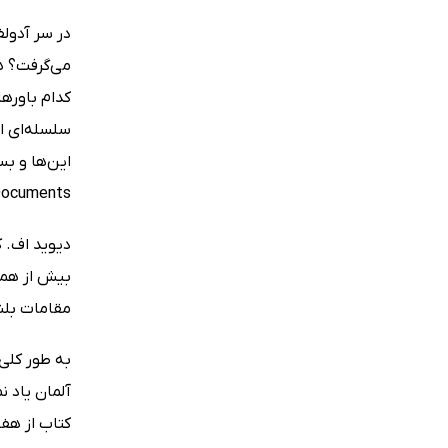
می‌گرفت؟ هی
کدام باورها
سلسله‌ای ا
in Documents) را تشکیل 
دیوید اف. ک
بیش از همه
مقامات بلند
به طور کلی 
آلمان یاد ن
کتاب از هف