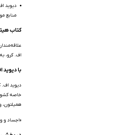
دیوید اف.
منابع موجو
کتاب هیتلر
علاقه‌مندان
اف. کرو، به
با دیوید ا
همیلتون، و مدرک دکتر
«اجساد و وی