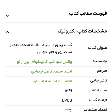
فهرست مطالب کتاب
یادداشت مترجمان
مشخصات کتاب الکترونیک
دربارۀ نویسنده
دربارۀ «غذا مقدّم است»
کتاب پیروزی سیاه: ای‍الات‌‌ م‍ت‍ح‍د، ت‍ع‍دی‍ل‌
عنوان کتاب
پیش‌گفتار
س‍اخ‍ت‍اری‌ و ف‍ق‍ر ج‍ه‍ان‍ی‌
فهرست سرواژه‌ها
نویسنده
والدن بیو
،
شیا کانینگهام
،
بیل رائو
فصل اول. مقدمه: واگشت بزرگ
مترجم
احمد سیف
،
کاظم فرهادی
بهار آزادی...
ناشر چاپی
انتشارات اندیشه احسان
... یا زمان بدبختی
سال انتشار
واپس‌رانی جهانی
۱۳۹۹
توطئه یا ایدئولوژی
فرمت کتاب
EPUB
از میان برداشتنِ دولت فعال
تعداد صفحات
236