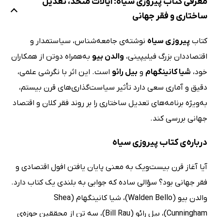
معرفی کتاب پیروزی سیاه: ای‍الات‌‌ م‍ت‍ح‍د، ت‍ع‍دی‍ل‌
س‍اخ‍ت‍اری‌ و ف‍ق‍ر ج‍ه‍ان‍ی‌
کتاب
پیروزی سیاه
نوشته‌ی جامعه‌شناس، سیاستمدار و
اقتصاددان بزرگ فیلیپینی،
والدن بیو
به‌همراه دوتن از همکاران
خود،
شیا کانینگهام
و
بیل رائو
است. این اثر با نگرشی علمی،
دقیق و آماری سعی دارد تأثیر سیاست‌گذاری‌های قرن بیستم،
به‌ویژه برنامه‌های تعدیل ساختاری را بر روند فقر کلان و اقتصاد
جهانی بررسی کند.
درباره‌‌ی کتاب پیروزی سیاه
آیا آغاز قرن بیست‌ویک به معنی پایان یافتن افول اقتصادی و
فقر جهانی بود؟ سؤالی ساده که جوابی به بلندی یک کتاب دارد.
والدن بیو (Walden Bello)، شیا کانینگهام (Shea
Cunningham)، بیل رائو (Bill Rau)، سه تن از محققین حوزه‌ی