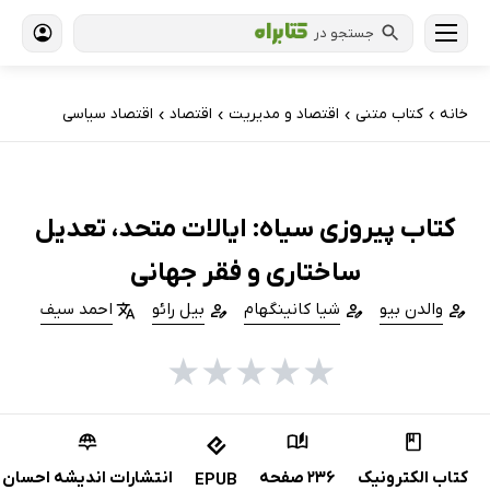
جستجو در
خانه
کتاب‌ متنی
اقتصاد و مدیریت
اقتصاد
اقتصاد سیاسی
›
›
›
›
کتاب پیروزی سیاه: ای‍الات‌‌ م‍ت‍ح‍د، ت‍ع‍دی‍ل‌
س‍اخ‍ت‍اری‌ و ف‍ق‍ر ج‍ه‍ان‍ی‌
والدن بیو
شیا کانینگهام
بیل رائو
احمد سیف
★
★
★
★
★
کتاب الکترونیک
236 صفحه
انتشارات اندیشه احسان
EPUB