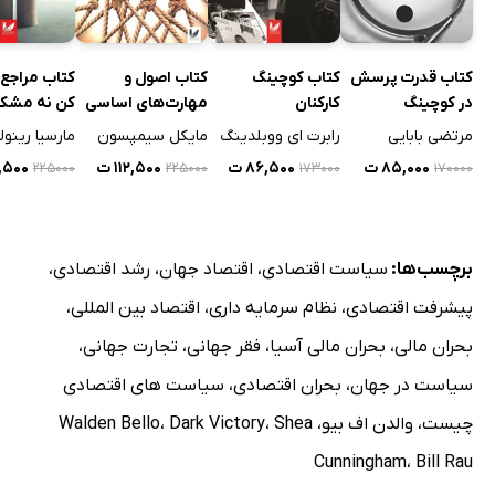
یادداشت‌ها و منابع
پیوست‌ها
کتاب قدرت پرسش
کتاب کوچینگ
کتاب اصول و
کتاب مراجع 
پیوست شمارۀ 1: وام‌های تثبیت و تعدیل ساختاری صندوق
در کوچینگ
کارکنان
مهارت‌های اساسی
کن نه مشکل
بین‌المللی پول و بانک جهانی، 91 -1980
کوچینگ سازمانی
مرتضی بابایی
رابرت ای ووبلدینگ
مایکل سیمپسون
مارسیا رینول
پیوست شمارۀ 2: میزان فقر و تنگدستی در برخی از کشورهای
۸۵,۰۰۰ ت
۸۶,۵۰۰ ت
۱۱۲,۵۰۰ ت
۱۲,۵۰۰
۲۲۵۰۰۰
۲۲۵۰۰۰
۱۷۳۰۰۰
۱۷۰۰۰۰
امریکای لاتین
پیوست شمارۀ 3: حساب‌های خارجی برخی از کشورهای جهان
سوم، 1982 و 1991
برچسب‌ها:
سیاست اقتصادی
،
اقتصاد جهان
،
رشد اقتصادی
،
پیوست شمارۀ 4: محدودسازی داوطلبانۀ صادرات و اقدامات
پیشرفت اقتصادی
،
نظام سرمایه داری
،
اقتصاد بین المللی
،
وابسته به آن، اتخاذ شده از جانب ایالات متحد امریکا، 1991-1980
بحران مالی
،
بحران مالی آسیا
،
فقر جهانی
،
تجارت جهانی
،
پیوست شمارۀ 5: سهم خانوارهای ایالات متحد امریکا از درآمد،
سیاست در جهان
،
بحران اقتصادی
،
سیاست های اقتصادی
1991-1973
چیست
،
والدن اف بیو
،
Shea
،
Dark Victory
،
Walden Bello
پیوست شمارۀ 6: تغییرات در توزیع ارزش خالص ایالات متحد
Cunningham
،
Bill Rau
امریکا، 1989-1962