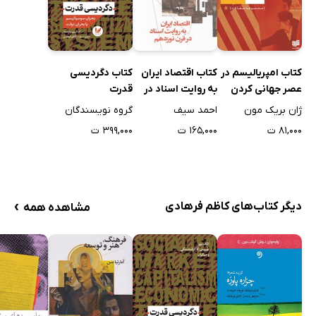
اقتصاد سیاسی دولتِ نیودیل (تدبیر نو)
سقوط قرارداد اجتماعی
ریگانیسم: از ایدئولوژی به سیاست
کتاب امپریالیسم در
کتاب اقتصاد ایران
کتاب دگردیسی
سربرآوردنِ «اقتصاد خدماتی»
عصر جهانی کردن
به روایت اسناد در
قدرت
نفتا: تضمین منبعِ کارِ ارزان
قرن نوزدهم
ژان بریک مون
احمد سیف
گروه نویسندگان
«جهان سومی کردنِ» امریکا
۸۱,۰۰۰ ت
۱۶۵,۰۰۰ ت
۳۹۹,۰۰۰ ت
نزول شتابنده
مسأله «سرمایۀ انسانی»
سرمایۀ ایالات متحد و تعدیل جهانی
›
دیگر کتاب‌های کاظم فرهادی
مشاهده همه
فصل دهم. پیروزی سیاه
کنار گذاشتنِ جنوب
جنگِ فرسایشی
«خطر اسلام»
رویارویی با فاجعه