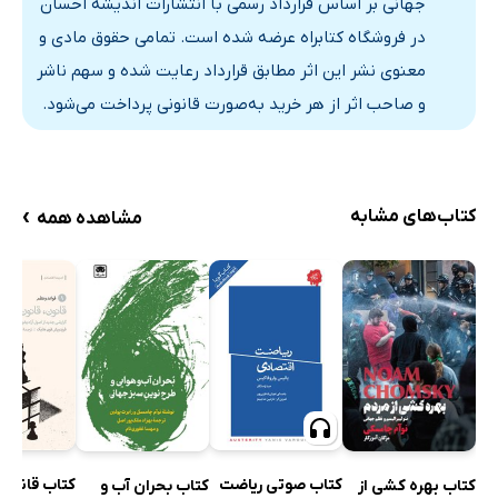
ج‍ه‍ان‍ی‌ بر اساس قرارداد رسمی با انتشارات اندیشه احسان
بحران بدهی و جهانی شدنِ تعدیل
در فروشگاه کتابراه عرضه شده است. تمامی حقوق مادی و
فصل پنجم. تعدیل: شواهد
معنوی نشر این اثر مطابق قرارداد رعایت شده و سهم ناشر
شواهد در بهترین حالت ناامیدکننده است
و صاحب اثر از هر خرید به‌صورت قانونی پرداخت می‌شود.
تشریح رکود: «شوک‌های کلان» یا کژی‌های ساختاری
موردِ کشورهای آسیای جنوب شرقی
رهنمود برای رکود
›
کتاب‌های مشابه
مشاهده همه
مکزیک: اصلاح‌طلب نمونه؟
شیلی به مثابۀ یک آزمایشگاه اقتصادی
غنا: فانوس افریقا؟
فصل ششم. تعدیل: هزینه‌ها
فلاکت: یک بررسی جهانی
شواهد سؤال‌انگیز
تعدیل محیط زیست
تشدید استخراج منابع در شیلی
کتاب صوتی ریاضت
کتاب قانون،
کتاب بهره کشی از
کتاب بحران آب و