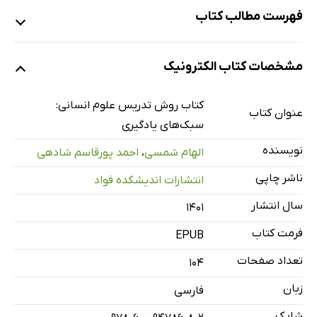
فهرست مطالب کتاب
هدف کتاب
مشخصات کتاب الکترونیک
مقدمه‌ی سرپرست گروه
مقدمه‌ی مؤلف
کتاب روش تدریس علوم انسانی:
عنوان کتاب
بخش اول: سبک یادگیری چیست؟
سبک‌های یادگیری
تمرین
نویسنده
الهام شمسی
،
احمد پورقاسم شادهی
بخش دوم: اهمیت توجه به سبک یادگیری
ناشر چاپی
انتشارات اندیشکده فواد
تمرین
سال انتشار
۱۴۰۱
بخش سوم: انواع سبک‌های یادگیری
فرمت کتاب
3-1- مغز چگونه کار می‌کند؟
EPUB
3-2- سبک یادگیری دیداری
تعداد صفحات
104
3-3- سبک یادگیری حرکتی
زبان
فارسی
3-4- سبک یادگیری منطقی
شابک