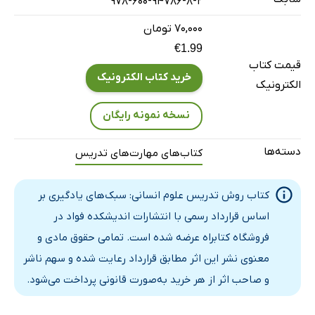
978-600-94786-8-2
3-5- سبک یادگیری اجتماعی (بین‌فردی)
۷۰,۰۰۰ تومان
3-6- سبک یادگیری فردی
€1.99
3-7- سبک یادگیری طبیعتی
قیمت کتاب
3-8- سبک یادگیری شنیداری
خرید کتاب الکترونیک
الکترونیک
3-9- سبک یادگیری کلامی زبانی
نسخه نمونه رایگان
3-10- سبک یادگیری هستی‌گرا
تمرین
دسته‌ها
کتاب‌های مهارت‌های تدریس
بخش چهارم: یک خطای شناختی که بیشتر مدرسان مرتکب
می‌شوند
کتاب روش تدریس علوم انسانی: سبک‌های یادگیری بر
4-1- سه مفهوم اساسی
اساس قرارداد رسمی با انتشارات اندیشکده فواد در
4-1-1- سبک یادگیری شاگرد
فروشگاه کتابراه عرضه شده است. تمامی حقوق مادی و
4-1-2- سبک تدریس
معنوی نشر این اثر مطابق قرارداد رعایت شده و سهم ناشر
4-1-3- سبک یادگیری مدرس
و صاحب اثر از هر خرید به‌صورت قانونی پرداخت می‌شود.
4-2- تغییرپذیری سبک یادگیری