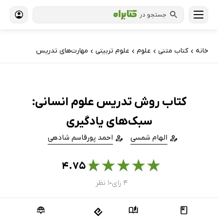
جستجو در
خانه
کتاب‌ متنی
علوم
علوم تربیتی
مهارت‌های تدریس
›
›
›
›
کتاب روش تدریس علوم انسانی:
سبک‌های یادگیری
الهام شمسی
احمد پورقاسم شادهی
★
★
★
★
★
۴.۷۵
۴ رای
۱ نظر
●