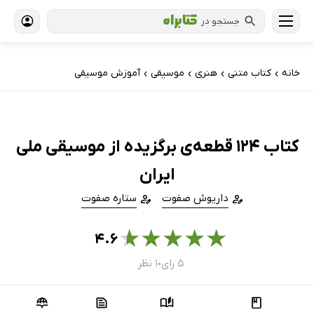
جستجو در
خانه
کتاب‌ متنی
هنری
موسیقی
آموزش موسیقی
›
›
›
›
کتاب 124 قطعه‌ی برگزیده از موسیقی ملی
ایران
داریوش صفوت
ستاره صفوت
★
★
★
★
★
۴.۶
۵ رای
۱ نظر
●