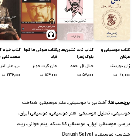
کتاب موسیقی و
کتاب تات نشین‌های
کتاب صوتی ما کجا
کتاب قیام ک
عرفان
بلوک زهرا
آباد
محمدتقی خ
پسیان در خ
ژان دورینگ
جلال آل احمد
جان گرت جونز
س. علی آذر
۱۶۰,۰۰۰ ت
۵۷,۰۰۰ ت
۱۵۴,۰۰۰ ت
۲۳۴,۰۰۰ ت
برچسب‌ها:
آشنایی با موسیقی
،
علم موسیقی
،
شناخت
موسیقی
،
تحلیل موسیقی
،
هنر موسیقی
،
موسیقی ایران
،
بررسی موسیقی ایران
،
موسیقی کلاسیک
،
ریتم خوانی
،
ریتم
شناسی موسیقی
،
Dariush Safvat