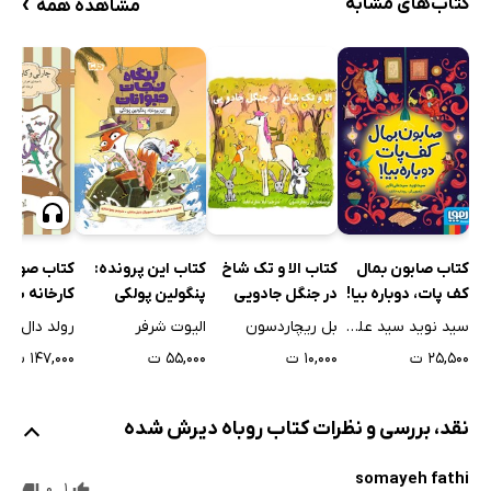
›
کتاب‌های مشابه
مشاهده همه
کتاب صابون بمال
کتاب الا و تک شاخ
کتاب این پرونده:
کتاب صوتی چ
کف پات، دوباره بیا!
در جنگل جادویی
پنگولین پولکی
کارخانه شکل
سازی
سید نوید سید علی اکبر
بل ریچاردسون
الیوت شرفر
رولد دال
۲۵,۵۰۰ ت
۱۰,۰۰۰ ت
۵۵,۰۰۰ ت
۱۴۷,۰۰۰ ت
نقد، بررسی و نظرات کتاب روباه دیرش شده
somayeh fathi
0
1