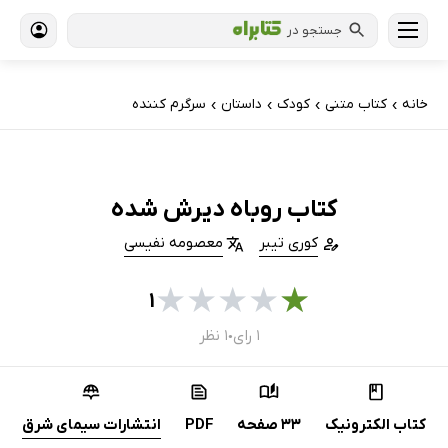
جستجو در
خانه
کتاب‌ متنی
کودک
داستان
سرگرم کننده
›
›
›
›
کتاب روباه دیرش شده
کوری تیبر
معصومه نفیسی
★
★
★
★
★
۱
۱ رای
۱ نظر
●
کتاب الکترونیک
33 صفحه
PDF
انتشارات سیمای شرق