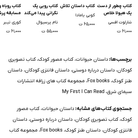
کتاب چطور از دست
کتاب داستان تلاش
کتاب روبی یک
کتاب روباه و
یک هیولا خلاص
نگرانی پیدا می‌کند
مسابقه پر
کوبی یامادا
شویم
شارلوت افسی
تام پرسیوال
کوری تیبر
۶۵,۰۰۰ ت
۶۱,۰۰۰ ت
۵۵,۰۰۰ ت
۶۱,۰۰۰ ت
برچسب‌ها:
داستان حیوانات
،
کتاب مصور کودک
،
کتاب تصویری
کودکان
،
داستان درباره دوستی
،
داستان فانتزی کودکان
،
داستان
طنز کودک
،
Fox books
،
مجموعه کتاب های زرافه انتشارات
سیمای شرق
،
My First I Can Read
جستجوی کتاب‌های مشابه:
داستان حیوانات
،
کتاب مصور
کودک
،
کتاب تصویری کودکان
،
داستان درباره دوستی
،
داستان
فانتزی کودکان
،
داستان طنز کودک
،
Fox books
،
مجموعه کتاب