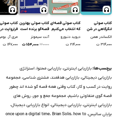
کتاب صوتی
کتاب صوتی قصه‌ای
کتاب صوتی بهترین
کتاب صوتی
لنگرگاهی در شن
که انتخاب می‌کنیم
قصه‌گو برنده است
فراروایت در 
روان
حلقه‌ها
الکساندر همن
دیوید دنبورو
آنت سیمونز
مری آر. بوم
۳۱۴,۰۰۰ ت
۲۱۴,۰۰۰ ت
۱۵۴,۰۰۰ ت
۱۴۷,۰۰۰ ت
۲۲۰۰۰۰
برچسب‌ها:
بازاریابی اینترنتی
،
بازاریابی محتوا
،
استراتژی
بازاریابی دیجیتالی
،
بازاریابی هدفمند
،
مشتری شناسی
،
مجموعه
روایت در کسب و کار
،
کتاب وقتی همه قصه گو شده اند چطور
قصه گوی متفاوتی باشیم
،
مجموعه جمع و جور
،
روش های
بازاریابی اینترنتی
،
بازاریابی دیجیتالی
،
انواع بازاریابی دیجیتال
،
برایان سالیس
،
how to
،
Brian Solis
،
once upon a digital time