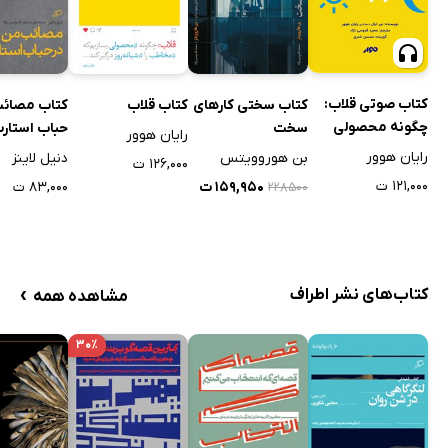
کتاب صوتی قلاب:
کتاب سختی کارهای
کتاب قلاب
کتاب مصائب
چگونه محصولی
سخت
حباب استار
رایان هوور
بسازیم که مخاطب
رایان هوور
بن هوروویتس
دنیل لاینز
۱۲۶,۰۰۰ ت
را شبانه روز درگیر
۱۲۱,۰۰۰ ت
۱۵۹,۹۵۰ ت
۸۳,۰۰۰ ت
۲۲۸۵۰۰
کند
›
کتاب‌های نشر اطراف
مشاهده همه
۳۰٪