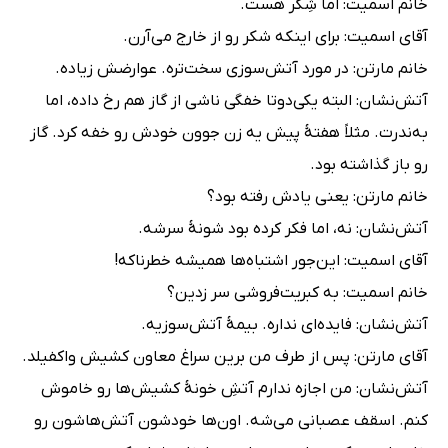
خانم اسمیت: اما شِکر هست.
آقای اسمیت: برای اینکه شکر رو از خارج می‌آرن.
خانم مارتن: در مورد آتش‌سوزی سخت‌تره. عوارضش زیاده.
آتش‌نشان: البته یکی‌دوتا خفگی ناشی از گاز هم رخ داده، اما
به‌ندرت. مثلاً هفتۀ پیش یه زن جوون خودش رو خفه کرد. گاز
رو باز گذاشته بود.
خانم مارتن: یعنی یادش رفته بود؟
آتش‌نشان: نه، اما فکر کرده بود شونۀ سرشه.
آقای اسمیت: این‌جور اشتباه‌ها همیشه خطرناکه!
خانم اسمیت: به کبریت‌فروشی سر زدین؟
آتش‌نشان: فایده‌ای نداره. بیمۀ آتش‌سوزیه.
آقای مارتن: پس از طرف من برین سراغ معاون کشیش واکفیلد.
آتش‌نشان: من اجازه ندارم آتشِ خونۀ کشیش‌ها رو خاموش
کنم. اسقف عصبانی می‌شه. اون‌ها خودشون آتش‌هاشون رو