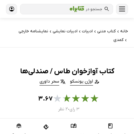
جستجو در
خانه
کتاب‌ متنی
ادبیات
ادبیات نمایشی
نمایشنامه خارجی
›
›
›
›
کمدی
›
کتاب آوازخوان طاس / صندلی‌ها
اوژن یونسکو
سحر داوری
★
★
★
★
★
۳.۶۷
۳ رای
۲ نظر
●