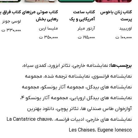
کتاب زنان باخوس
کتاب ساعت
کتاب صوتی مرزهای
کتاب فراق 
پرست
آمریکایی و یک
رهایی بخش
لوسی جونز
نمایشنامه دیگر
اوریپید
آرتور میلر
ملیسا اربن
۳۳۰,۰۰۰ ت
۱۰۰,۰۰۰ ت
۱۹۵,۰۰۰ ت
۳۵۰,۰۰۰ ت
برچسب‌ها:
نمایشنامه خارجی
،
تئاتر ابزورد
،
کمدی سیاه
،
نمایشنامه فرانسوی
،
نمایشنامه ترجمه شده
،
مجموعه
نمایشنامه های بیدگل
،
مجموعه آثار یونسکو
،
مجموعه
نمایشنامه های بیدگل اروپایی
،
مجموعه آثار یونسکو 4
،
آوازخوان طاس صندلی ها
،
تئاتر پوچی
،
دانلود بهترین
نمایشنامه های خارجی
،
ادبیات فرانسه
،
،
La Cantatrice chauve
Les Chaises
،
Eugene Ionesco