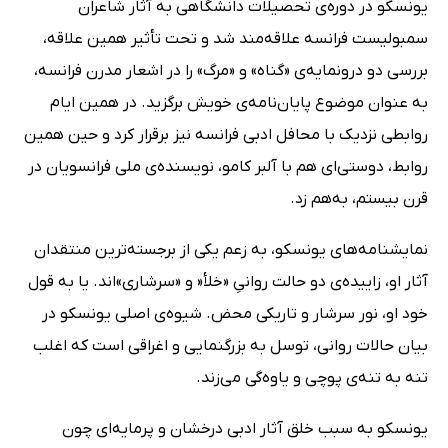
یونسکو در دوره‌ی تحصیلات دانشگاهی به آثار شاعران
سمبولیست فرانسه علاقه‌مند شد و تحت تأثیر همین علاقه،
بررسی دو درونمایه‌ی «گناه» و «مرگ» را در اشعار مدرن فرانسه،
به عنوان موضوع پایان‌نامه‌ی خویش برگزید. در همین ایام
روابطی نزدیک با محافل ادبی فرانسه نیز برقرار کرد و حین همین
روابط، دوستی‌ای هم با آلبر کامو، نویسنده‌ی ملی فرانسویان در
قرن بیستم، به‌هم زد.
نمایشنامه‌های یونسکو، به زعم یکی از برجسته‌ترین منتقدان
آثار او، زاییده‌ی دو حالت روانیِ «خلأ« و «سرشاری»‌اند. یا به قول
خود او، نور سرشار و تاریکی محض. شیوه‌ی اصلی یونسکو در
بیان حالات روانی، توسل به بزرگنمایی و اغراقی است که اغلب
تنه به تنه‌ی پوچی و یاوه‌گی می‌زند.
یونسکو به سبب خلق آثار ادبی درخشان و پرمایه‌ای چون