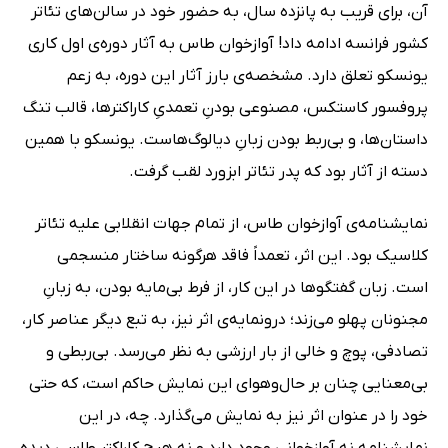
آن، برای قریب به پانزده سال، به حضور خود در سالن‌های تئاتر
کشور فرانسه ادامه داد! آوازخوان طاس به آثار دوره‌ی اول کاری
یونسکو تعلق دارد. مشخصه‌ی بارز آثار این دوره، به زعم
پروفسور کاستکس، مصنوعی بودنِ تعمدیِ کاراکترها، قالب تنگ
داستان‌ها، و بی‌ربط بودن زبانِ دیالوگ‌هاست. یونسکو با همین
دسته از آثار بود که پدر تئاتر ابزورد لقب گرفت.
نمایشنامه‌ی آوازخوان طاس، از تمام جهات انقلابی علیه تئاتر
کلاسیک بود. این اثر، تعمداً فاقد هرگونه ساختار منسجمی
است. زبان گفتگوها در این کار، از فرط بی‌مایه بودن، به زبانِ
مجنونان پهلو می‌زند؛ درونمایه‌ی اثر نیز، به تبع دیگر عناصر کار،
تصادفی، پوچ و خالی از بار ارزشی به نظر می‌رسد. بی‌ربطی و
بی‌معنایی چنان بر حال‌وهوای این نمایش حاکم است، که حتی
خود را در عنوان اثر نیز به نمایش می‌گذارد. چه، در این
نمایشنامه نه آوازخوانی وجود دارد و نه هیچ کاراکتر طاسی دیده