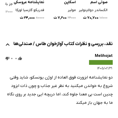
صوتی اسم
اسکاپن
نمایشنامه عروسکی
جز باترو
الکساندر دولاپتولیر
مولیر
فدریکو گارسیا لورکا
,۶۰۰
۱۲۰۰۰
۷۰,۷۰۰ ت
۷,۲۰۰ ت
۲۴,۰۰۰ ت
۱۰۱۰۰۰
۸۰۰۰۰
۲۴۰۰۰
نقد، بررسی و نظرات کتاب آوازخوان طاس / صندلی‌ها
Melihojat
0
0
۱۴۰۵/۰۲/۳۱
دو نمایشنامه ابزورت فوق العاده از اوژن یونسکو، شاید وقتی
شروع به خواندن میکنید به نظر غیر جذاب و چون ذات ابزود
چنین است بی معنا جلوه کند، اما دریچه ایی جدید بر روی نگاه
ما به جهان باز میکند