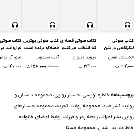
کتاب صوتی
کتاب صوتی قصه‌ای
کتاب صوتی بهترین
کتاب صوتی
لنگرگاهی در شن
که انتخاب می‌کنیم
قصه‌گو برنده است
فراروایت در 
روان
حلقه‌ها
الکساندر همن
دیوید دنبورو
آنت سیمونز
مری آر. بوم
۳۱۴,۰۰۰ ت
۲۱۴,۰۰۰ ت
۱۵۴,۰۰۰ ت
۱۴۷,۰۰۰ ت
۲۲۰۰۰۰
برچسب‌ها:
خاطره نویسی
،
جستار روایی
،
مجموعه داستان و
روایت نشر صاد
،
مجموعه روایت تجربه
،
مجموعه جستارهای
روایی نشر اطراف
،
رابطه پدر و فرزند
،
روابط اعضای خانواده
،
خاطرات
،
پدر شدن
،
مجموعه جستار