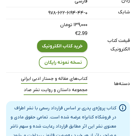
زبان
فارسی
بچه‌ی آدم: مهدی حمیدی پارسا
شابک
978-622-6194-44-0
پی افکندم از قصه کاخی بلند: حسام آبنوسی
نام پدر: میثم قاسمی
۱۳۹,۰۰۰ تومان
€2.99
آبستنیِ مردانه: حسام‌الدین ایپکچی
قیمت کتاب
برجام: علی‌اکبر دهبان
خرید کتاب الکترونیک
الکترونیک
ما با عماد دنیا را پیاده گز می‌کردیم: یحیی شامخی
نسخه نمونه رایگان
کتاب‌های مقاله و جستار ادبی ایرانی
دسته‌ها
مجموعه داستان و روایت نشر صاد
کتاب پروژه‌ی پدری بر اساس قرارداد رسمی با نشر اطراف
در فروشگاه کتابراه عرضه شده است. تمامی حقوق مادی و
معنوی نشر این اثر مطابق قرارداد رعایت شده و سهم ناشر
و صاحب اثر از هر خرید به‌صورت قانونی پرداخت می‌شود.