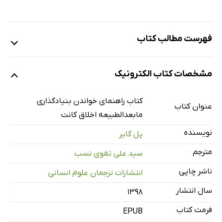
فهرست مطالب کتاب
سخن ناشر
مشخصات کتاب الکترونیک
مقدمۀ مترجم
منابع و علامت‌های اختصاری
کتاب راهنمای خواندن بنیادگذاری
عنوان کتاب
[1]: زمینه
مابعدالطبیعه اخلاق کانت
1. زندگی و آثار کانت
نویسنده
پل گایر
2. فلسفۀ اخلاق در زمانۀ کانت
مترجم
سید علی تقوی نسب
[2]: نمای کلی
ناشر چاپی
انتشارات ترجمان علوم انسانی
1. خودآیینی و اخلاق
سال انتشار
2. خودآیینی و قواعد
۱۳۹۸
3. ارزش خودآیینی
فرمت کتاب
EPUB