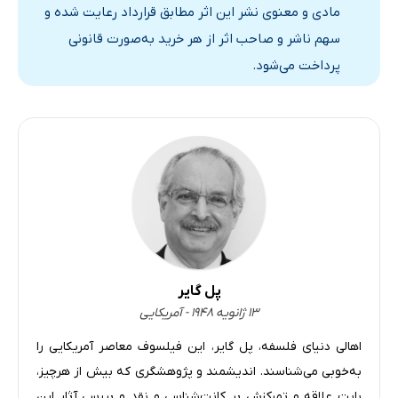
1. مقدمه
مادی و معنوی نشر این اثر مطابق قرارداد رعایت شده و
2. از مفهوم عامل عقلانی تا صورت‌بندی امر مطلق
سهم ناشر و صاحب اثر از هر خرید به‌صورت قانونی
3. مبنای استدلال کانت
پرداخت می‌شود.
4. به‌کاربستن امر مطلق
5. وظایف کامل و ناقص
‌6. ایراداتی به امر مطلق ‌
پرسش‌های تمرینی
[6]: مطالعۀ متن: بخش سوم؛ امر مطلق بر ما اعمال می‌شود
1. آیا امر مطلق بر ما اعمال می‌شود؟
2. کارویژۀ بخش سوم
3. برهان متافیزیکی بخش سوم
پل گایر
۱۳ ژانویه ۱۹۴۸ - آمریکایی
4. از ضرورت متافیزیکی به ایدئال اخلاقی
پرسش‌های تمرینی
اهالی دنیای فلسفه، پل گایر، این فیلسوف معاصر آمریکایی را
پی‌نوشت‌ها
به‌خوبی می‌شناسند. اندیشمند و پژوهشگری که بیش از هرچیز،
بابت علاقه و تمرکزش بر کانت‌شناسی و نقد و بررسی آثار این