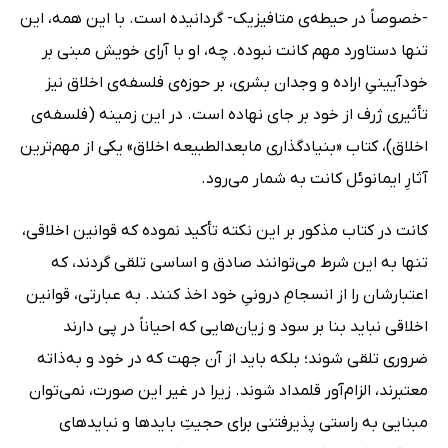
-خصوصاً در حیطه‌ی متافیزیک- گردانیده است. با این همه، این
تنها دستاورد مهم کانت نبوده. چه، او با آرای خویش مبنی بر
خودآیینیِ اراده و وجدان بشری، بر حوزه‌ی فلسفه‌ی اخلاق نیز
تأثیری ژرف از خود بر جای نهاده است. در این زمینه (فلسفه‌ی
اخلاق)، کتاب «بنیادگذاری مابعدالطبیعه اخلاق» یکی از مهم‌ترین
آثارِ ایمانوئل کانت به شمار می‌رود.
کانت در کتاب مذکور بر این نکته تأکید نموده که قوانین اخلاقی،
تنها به این شرط می‌توانند صادق و اساسی تلقی گردند، که
اعتبارشان را از انسجامِ درونیِ خود اخذ کنند. به عبارتی، قوانین
اخلاقی نباید بنا بر سود و زیان‌هایی که احیاناً در پی دارند
ضروری تلقی شوند؛ بلکه باید از آن جهت که در خود و به‌ذاته
معتبرند، الزام‌آور قلمداد شوند. زیرا در غیر این صورت، نمی‌توان
مبنایی به راستی پذیرفتنی برای حجیتِ بایدها و نبایدهای