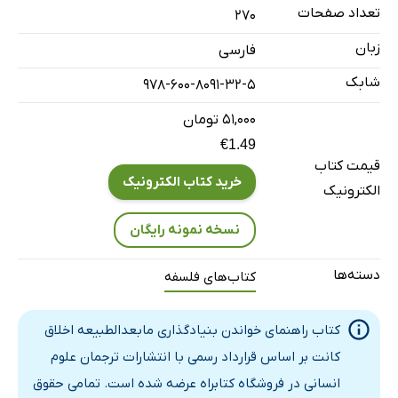
پرسش‌های تمرینی
تعداد صفحات
270
[3]: مطالعۀ متن: مقدمه
زبان
فارسی
1. ناب‌بودن فلسفۀ اخلاق
شابک
978-600-8091-32-5
2. عقلانیت اخلاق
3. نیاز به فلسفۀ اخلاق
۵۱,۰۰۰ تومان
4. روش فلسفۀ اخلاق
€1.49
قیمت کتاب
پرسش‌های تمرینی
خرید کتاب الکترونیک
الکترونیک
[4]: مطالعۀ متن: بخش اول؛ از ارادۀ خوب تا ضابطۀ قانون کلی
1. مقدمه
نسخه نمونه رایگان
2. ارادۀ خوب
دسته‌ها
کتاب‌های فلسفه
3. عمل از برای وظیفه
4. ملاحظات انتقادی بخش اول بنیادگذاری
کتاب راهنمای خواندن بنیادگذاری مابعدالطبیعه اخلاق
پرسش‌های تمرینی
کانت بر اساس قرارداد رسمی با انتشارات ترجمان علوم
[5]: مطالعۀ متن: بخش دوم؛ صورت‌بندی امر مطلق
انسانی در فروشگاه کتابراه عرضه شده است. تمامی حقوق