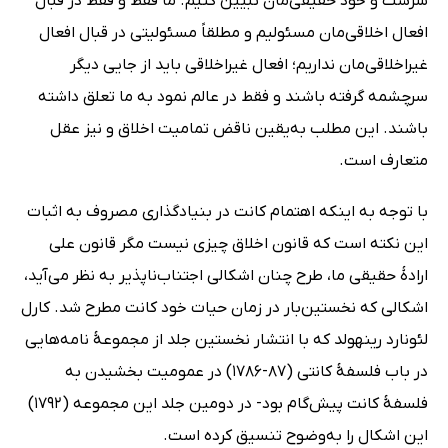
سرشت و خود حقیقی‌مان تبیین کنیم. ما فقط و فقط در قبال
افعال اخلاقی‌مان مسئولیم و مطلقاً مسئولیتی در قبال افعال
غیراخلاقی‌مان نداریم؛ افعال غیراخلاقی باید از جایی دیگر
سرچشمه گرفته باشند و فقط در عالم نمود به ما تعلق داشته
باشند. این مطلب به‌یقین ناقض تمامیت اخلاق و نیز عقل
متعارف است.
با توجه به اینکه اهتمام کانت در بنیادگذاری مصروف به اثبات
این نکته است که قانون اخلاق چیزی نیست مگر قانون علی
ارادۀ حقیقی ما، طرح چنان اشکالی اجتناب‌ناپذیر به نظر می‌آید،
اشکالی که نخستین‌بار در زمان حیات خود کانت مطرح شد. کارل
لئونارد رینهولد که با انتشار نخستین جلد از مجموعۀ نامه‌هایی
در باب فلسفۀ کانتی (87-1786) در عمومیت بخشیدن به
فلسفۀ کانت پیش‌گام بود- در دومین جلد این مجموعه (1792)
این اشکال را به‌وضوح تنسیق کرده است.