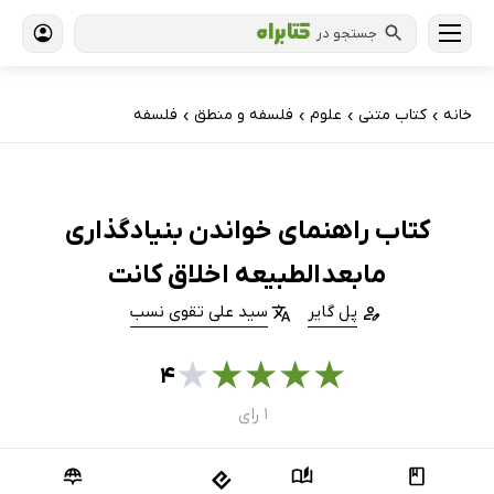
جستجو در
خانه
کتاب‌ متنی
علوم
فلسفه و منطق
فلسفه
›
›
›
›
کتاب راهنمای خواندن بنیادگذاری
مابعدالطبیعه اخلاق کانت
پل گایر
سید علی تقوی نسب
★
★
★
★
★
۴
۱ رای