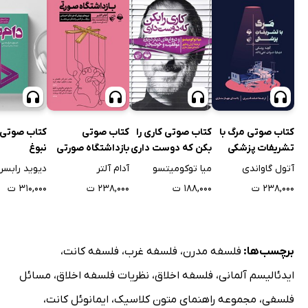
کتاب صوتی مرگ با
کتاب صوتی کاری را
کتاب صوتی
کتاب صوتی 
تشریفات پزشکی
بکن که دوست داری
بازداشتگاه صورتی
نبوغ
آتول گاواندی
میا توکومیتسو
آدام آلتر
دیوید رابسن
۲۳۸,۰۰۰ ت
۱۸۸,۰۰۰ ت
۲۳۸,۰۰۰ ت
۳۱۰,۰۰۰ ت
برچسب‌ها:
فلسفه مدرن
،
فلسفه غرب
،
فلسفه کانت
،
ایدئالیسم آلمانی
،
فلسفه اخلاق
،
نظریات فلسفه اخلاق
،
مسائل
فلسفی
،
مجموعه راهنمای متون کلاسیک
،
ایمانوئل کانت
،