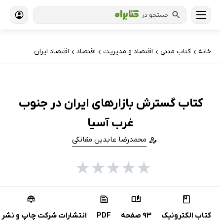
جستجو در
خانه
کتاب‌ متنی
اقتصاد و مدیریت
اقتصاد
اقتصاد ایران
›
›
›
›
کتاب گسترش بازارهای ایران در جنوب
غرب آسیا
محمدرضا عابدین مقانکی
★
★
★
★
★
کتاب الکترونیک
93 صفحه
PDF
انتشارات شرکت چاپ و نشر ب