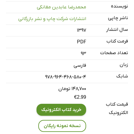
فصل سوم: مسائل و راهکارهای عملیاتی نفوذ ایران در بازارهای
نویسنده
محمدرضا عابدین مقانکی
منطقه به تفکیک اقلام صادراتی
ناشر چاپی
انتشارات شرکت چاپ و نشر بازرگانی
فصل چهارم: جمع‌بندی، نتیجه‌گیری و پیشنهادها
سال انتشار
۱۳۹۷
منابع
فرمت کتاب
PDF
تعداد صفحات
93
زبان
فارسی
شابک
978-964-468-580-4
۱۴۸,۷۰۰ تومان
€2.99
قیمت کتاب
خرید کتاب الکترونیک
الکترونیک
نسخه نمونه رایگان