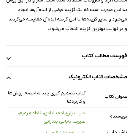
انتخاب افراد و ملزومات استفاده شده است. ساز و کار این روش
به این صورت است که یک گزینه فرضی از ایده‌آل‌ها ایجاد
می‌شود و سایر گزینه‌ها با این گزینه ایده‌آل مقایسه می‌گردند
و در نهایت بهترین گزینه انتخاب می‌شود.
فهرست مطالب کتاب
پیشگفتار
مشخصات کتاب الکترونیک
فصل اول: کلیات
فصل دوم: تکنیک‌های رتبه‌بندی
کتاب تصمیم گیری چند شاخصه: روش‌ها
عنوان کتاب
فصل سوم: تکنیک‌های وزن‌دهی و رتبه‌بندی
و کاربردها
فصل چهارم: روش‌های بررسی تاثیرگذاری و تأثیرپذیری
حبیب زارع احمدآبادی
،
فاطمه زمزم
،
نویسنده
فصل پنجم: فنون تلفیقی
علیرضا بابایی بندراتی
منابع
ناشر چاپی
انتشارات دانشگاه یزد