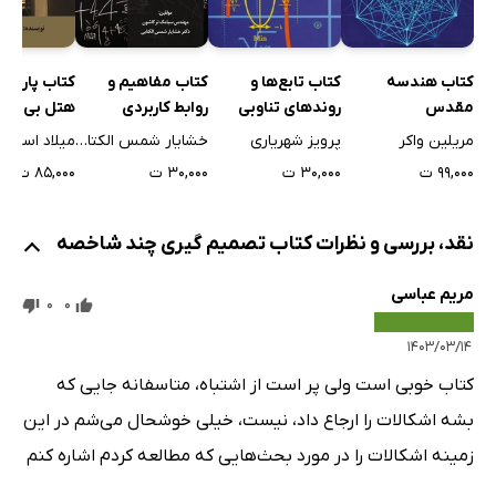
کتاب مفاهیم و
کتاب پاراد
کتاب هندسه
کتاب تابع‌ها و
روابط کاربردی
هتل بی‌نها
مقدس
روندهای تناوبی
ریاضیات مهندسی
هیلبرت
خشایار شمس الکتابی
میلاد اسکن
مریلین واکر
پرویز شهریاری
به زبان ساده
۳۰,۰۰۰ ت
۸۵,۰۰۰ ت
۹۹,۰۰۰ ت
۳۰,۰۰۰ ت
نقد، بررسی و نظرات کتاب تصمیم گیری چند شاخصه
مریم عباسی
0
0
۱۴۰۳/۰۳/۱۴
کتاب خوبی است ولی پر است از اشتباه، متاسفانه جایی که
بشه اشکالات را ارجاع داد، نیست، خیلی خوشحال می‌شم در این
زمینه اشکالات را در مورد بحث‌هایی که مطالعه کردم اشاره کنم