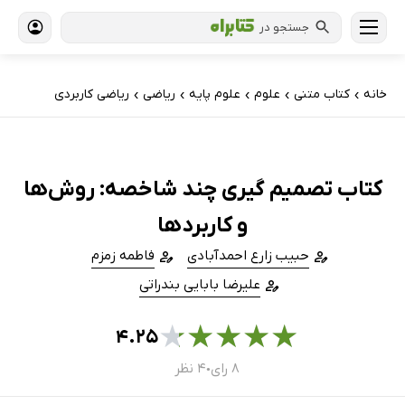
جستجو در
خانه
کتاب‌ متنی
علوم
علوم پایه
ریاضی
ریاضی کاربردی
›
›
›
›
›
کتاب تصمیم گیری چند شاخصه: روش‌ها
و کاربردها
حبیب زارع احمدآبادی
فاطمه زمزم
علیرضا بابایی بندراتی
★
★
★
★
★
۴.۲۵
۸ رای
۴ نظر
●