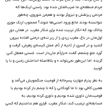
مردم منطقه‌ی ما ضرب‌المثل شده بود. راستی ازبک‌ها که
مردمی ریزنقش و تیز‌و‌بُز بودند و هم‌مرز شوروی، چه‌طور
نتوانسته بودند مانع ورود اجنبی‌ها شوند؟ محجوبِ ازبک جوری
چالاک بود که انگار تربیت شده برای شکار عقرب. در همان دورِ
اول‌مان در باغ، عقرب زردی را از زیر تنه‌ی درختی افتاده بیرون
کشید و در کسری از ثانیه از دُم، محل کیسه‌ی زهرش، گرفت و
آورد جلوِ چشمم، گفت: «دراز‌دُم جان‌دار است. جَستی معطل کنی
گزیده. اما این‌طور نمی‌تواند.» و بلافاصله انداختش زمین و با پا
کوبید.
به نظر پدرم مهارتِ پسرخاله از قومیت جنگجویش می‌آمد و
همین کافی بود تا ما کودکانی را که تا چشم باز کرده بودیم با
قومیت‌مان داوری شده بودیم و داوری کرده بودیم، به
مسابقه‌ای ترغیب کند: شکارِ عقرب. قراری هم نداشتیم که کسی