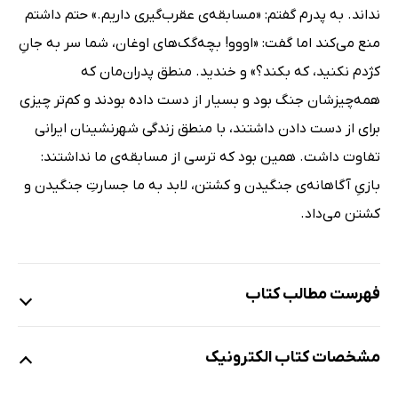
نداند. به پدرم گفتم: «مسابقه‌ی عقرب‌گیری داریم.» حتم داشتم
منع می‌کند اما گفت: «اووو! بچه‌گک‌های اوغان، شما سر به جانِ
کژدم نکنید، که بکند؟» و خندید. منطق پدران‌مان که
همه‌چیزشان جنگ بود و بسیار از دست داده بودند و کم‌تر چیزی
برای از دست دادن داشتند، با منطق زندگی شهرنشینان ایرانی
تفاوت داشت. همین بود که ترسی از مسابقه‌ی ما نداشتند:
بازیِ آگاهانه‌ی جنگیدن و کشتن، لابد به ما جسارتِ جنگیدن و
کشتن می‌داد.
فهرست مطالب کتاب
این‌جا مرز ایران و افغانستان است
مشخصات کتاب الکترونیک
تو خُردبچه چه فهم داری کمونیست چی استش؟
ازبک‌ها خفته بودند که روس‌ها ما را فتح کردند