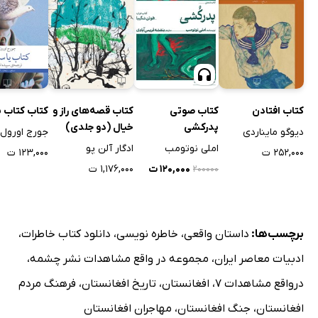
کتاب افتادن
کتاب صوتی
کتاب قصه‌های راز و
کتاب کتاب ی
پدرکشی
خیال (دو جلدی)
دیوگو مایناردی
جورج اورول
املی نوتومب
ادگار آلن پو
۲۵۲,۰۰۰ ت
۱۲۳,۰۰۰ ت
۱۲۰,۰۰۰ ت
۱,۱۷۶,۰۰۰ ت
۲۰۰۰۰۰
برچسب‌ها:
داستان واقعی
،
خاطره نویسی
،
دانلود کتاب خاطرات
،
ادبیات معاصر ایران
،
مجموعه در واقع مشاهدات نشر چشمه
،
درواقع مشاهدات 7
،
افغانستان
،
تاریخ افغانستان
،
فرهنگ مردم
افغانستان
،
جنگ افغانستان
،
مهاجران افغانستان