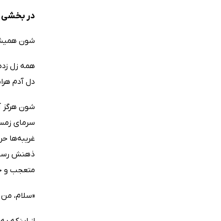
در بخشی از
شون همیشه 
همه زل زده
دل آدم هراس
شون هرگز آن
سرمای زمستا
غریبه‌ها حر
ذهنش رسید، 
متعجب و جس
«سلام، من 
از اینکه ب