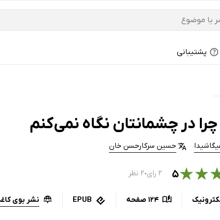
پشتیبانی
را در چشمانتان نگاه نمی‌کنم
یگاشیدا
حسین سرکارحسن خان
★
★
۵
۲ رای
۲ نظر
●
نشر بوی کاغذ
کترونیک
124 صفحه
EPUB