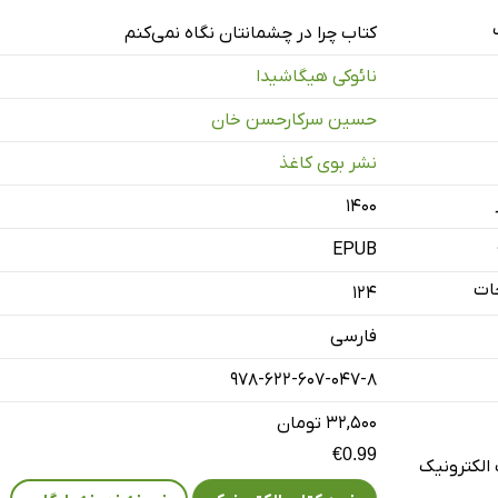
کتاب چرا در چشمانتان نگاه نمی‌کنم
نائوکی هیگاشیدا
حسین سرکارحسن خان
نشر بوی کاغذ
۱۴۰۰
EPUB
ات
124
فارسی
‌های نگفته
978-622-607-047-8
۳۲,۵۰۰ تومان
€0.99
الکترونیک