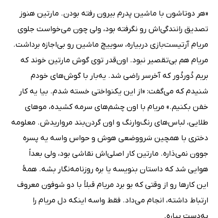
«هر دوتاشون با ماشین پدرم بیرون رفته بودن. مارتین هنوز
تصدیق رانندگی‌اش رو نگرفته بود، ولی چون می‌خواست جلوی
مریام آرتیست‌بازی دربیاره، سوییچ ماشین رو بی‌اجازه برداشت.
مریام هم بی‌تقصیر نبود. اون‌قدر توی گوش مارتین خوند که
بریم دُوردُور که آخرسر راضی شد. یه‌بار با گوش‌های خودم
شنیدم که می‌گفت: «از این یکنواختی خسته شدم. بیا یه کار
خفن بکنیم.» مریام با اون چشم‌های سرمه کشیده، موهای
طلایی، لباس‌های رنگ‌وارنگ و اون گردن‌بند مرواریدش. معلومه
دختری با همچین سَرووضعی هوش ‌و حواس واسه یه پسره
جوون نمی‌ذاره. مارتین کار اصلی‌اش نقاشی بود، ولی بعداً
هوایی شد که داستان بنویسه یا بره روزنامه‌نگار بشه. همۀ
این کارها رو از وقتی که بو برد مریام قبلاً با دو شوفون معروف
ارتباط داشته، انجام می‌داد. فقط واسه اینکه دل مریام را
به‌دست بیاره.