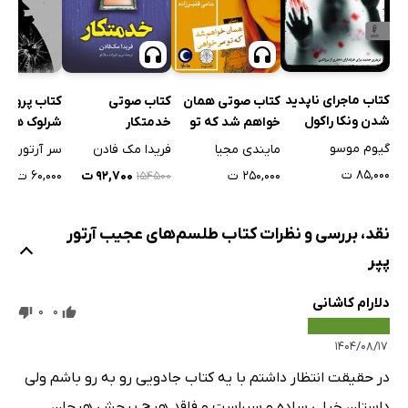
کتاب ماجرای ناپدید
کتاب صوتی همان
کتاب صوتی
کتاب پرونده
شدن ونکا راکول
خواهم شد که تو
خدمتکار
شرلوک هلمز
می‌خواهی
گیوم موسو
مایندی مجیا
فریدا مک فادن
سر آرتور کا
۸۵,۰۰۰ ت
۲۵۰,۰۰۰ ت
۹۲,۷۰۰ ت
۶۰,۰۰۰ ت
۱۵۴۵۰۰
نقد، بررسی و نظرات کتاب طلسم‌های عجیب آرتور
پپر
دلارام کاشانی
0
0
۱۴۰۴/۰۸/۱۷
در حقیقت انتظار داشتم با یه کتاب جادویی رو به رو باشم ولی
داستان خیلی ساده و سرراست و فاقد هیچ پیچش هیجان