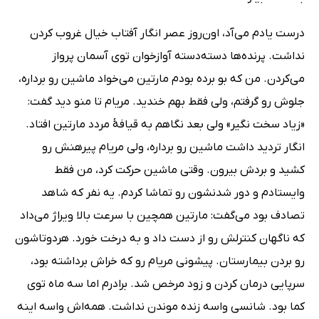
درست یادم می‌آد، اون‌روز عصر انگار آفتاب خیال غروب کردن
نداشت. پرنده‌ها دسته‌دسته آوازخوان توی آسمان پرواز
می‌کردن. من که بو برده بودم مارتین می‌خواد ماشین رو برداره،
جلوش رو گرفتم، ولی فقط بهم خندید. مریام تا منو دید گفت:
«زیاد سخت نگیر» ولی بعد نگاهم به قیافۀ مردد مارتین افتاد.
انگار تردید داشت ماشین رو برداره، ولی مریام پیرهنش رو
کشید و بردش بیرون. وقتی ماشین حرکت کرد، من فقط
وایستادم و دور شدنشون رو تماشا کردم. یه نفر که شاهد
تصادف بود می‌گفت: مارتین همچین با سرعت بالا ویراژ می‌داد
که ناگهان کنترلش رو از دست داد و به درخت خورد. هردوتاشون
رو بردن بیمارستان. پیشونی مریام رو که خراش برداشته بود،
سرپایی درمان کردن و زود مرخص شد. برادرم اما سه ماه توی
کما بود. شانسی واسه زنده موندن نداشت. همه‌اش واسه اینه