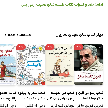
ادامه نقد و نظرات کتاب طلسم‌های عجیب آرتور پپر...
›
دیگر کتاب‌های مهدی نمازیان
مشاهده همه
۴۰٪
۴۰٪
۴۰٪
کتاب رسوایی قرن و
کتاب می‌اندیشم،
کتاب سفر با اپیکور:
کتاب افلاطو
دیگر نوشته‌ها
پس طراحی می‌کنم:
سفری به یونان
پلاتیپوس به 
فهم فلسفه از طریق
باستان در جستجوی
می‌‌روند
گابریل گارسیا مارکز
توماس کت کارت
دانیل ام کلاین
دانیل ام کلا