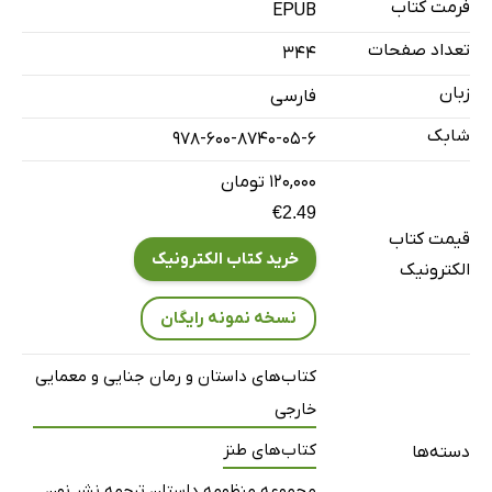
فرمت کتاب
EPUB
نعمت موبایل
تعداد صفحات
344
لندن
زبان
فارسی
کتاب
شابک
لوسی دوم
978-600-8740-05-6
خانۀ مایک
۱۲۰,۰۰۰ تومان
گل
€2.49
قیمت کتاب
بارقه‌های امید
خرید کتاب الکترونیک
الکترونیک
انگشتانه
عشاق پاریس
نسخه نمونه رایگان
بوک‌فِیس
کتاب‌های داستان و رمان جنایی و معمایی
تخته‌رنگ
خارجی
برنادت
کتاب‌های طنز
دسته‌ها
حلقه
تولد مزخرف
مجموعه منظومه داستان ترجمه نشر نون