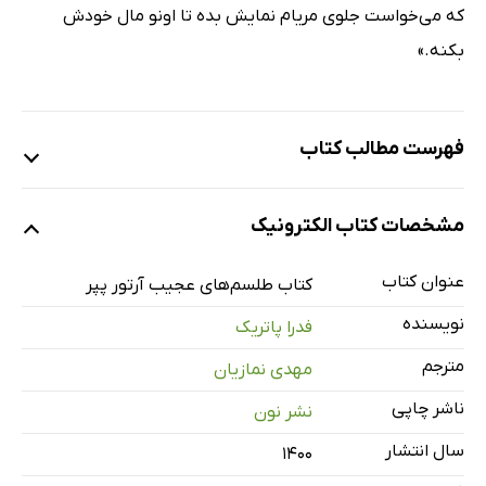
که می‌خواست جلوی مریام نمایش بده تا اونو مال خودش
بکنه.»
فهرست مطالب کتاب
ارمغان کمدِ لباس
مشخصات کتاب الکترونیک
فیل
عزمِ سفر
عنوان کتاب
کتاب طلسم‌های عجیب آرتور پپر
در مسیرِ سفر
نویسنده
فدرا پاتریک
لوسی و لاک‌پشت
مترجم
مهدی نمازیان
مهمان‌پذیر
ناشر چاپی
نشر نون
ببر
عکس
سال انتشار
۱۴۰۰
دن و لوسی