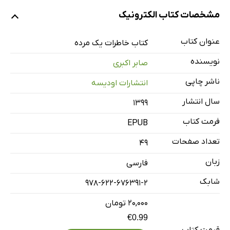
مقدمه
مشخصات کتاب الکترونیک
دیوانه
رفتن به بزرگ‌ترین دانشگاه دنیا
عنوان کتاب
کتاب خاطرات یک مرده
خاطرات یک مرده
نویسنده
صابر اکبری
خون آشام
ناشر چاپی
انتشارات اودیسه
دشمن شیرها
سال انتشار
۱۳۹۹
شهر جابلسا
گوسفند
فرمت کتاب
EPUB
هر روز باید می‌رفت به کارگاه
تعداد صفحات
49
عاشق قله
زبان
فارسی
شابک
978-622-676391-2
۲۰,۰۰۰ تومان
€0.99
قیمت کتاب