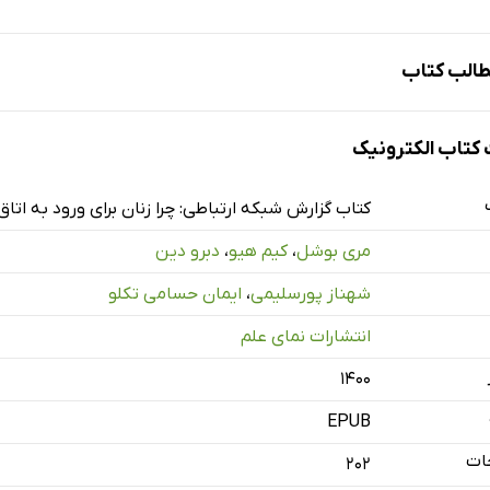
الب کتاب
شکل زنان و هیئت مدیره‌های شرکتی
تاب الکترونیک
ا ارتباطات تفاوتی ایجاد می‌کنند؟
حقیق در مورد دام شبکه
کتاب گزارش شبکه ارتباطی: چرا زنان برای ورود به ات
: تخفیف توضیحات جایگزین
مری بوشل
،
کیم هیو
،
دبرو دین
فرآیندهای انتخاب هیئت مدیره و دام شبکه
شهناز پورسلیمی
،
ایمان حسامی تکلو
توضیح و آدرس‌دهی شبکه دام
انتشارات نمای علم
نتیجه‌گیری
۱۴۰۰
EPUB
ات
202