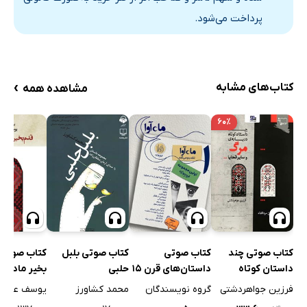
پرداخت می‌شود.
›
کتاب‌های مشابه
مشاهده همه
۶۰٪
کتاب صوتی بلبل
کتاب صوتی چند
کتاب صوتی
کتاب صوتی 
حلبی
داستان کوتاه
داستان‌های قرن 15
بخیر مادربز
درباره‌ی مرگ و سایر
- دوره اول
بود
محمد کشاورز
فرزین جواهردشتی
گروه نویسندگان
یوسف علیخا
قضایا