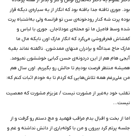
بود. جوری تافته جدا بافته بود که انگار از یه سیاره‌ی دیگه قرار
بوده پرت شه کنار رودخونه‌ی سن تو فرانسه ولی به‌اشتباه پرت
شده وسط فامیل ما تو محله‌ی عودلاجان. جوری با لباس و
کفشاش فخرفروشی می‌کرد که انگار مارک اون نایکه مال ما
مارک حاج عبدالله و برادران منهای ممدشون. ناگفته نماند بقیه
آبجی ‌هام هم از این دردونه‌ی حسن کبابی خوششون نمیومد.
همیشه منتظر فرصت بودیم تا حالش رو بگیریم. اون سال هم
من علی‌رغم همه تلاش‌هایی که کردم تا به خودم اثبات کنم که:
تقلب خود به‌غیر از مشورت نیست / عزیزم مشورت که معصیت
نیست...
اما از بخت و اقبال بدم مراقب فهمید و مچ دستم رو گرفت و از
جلسه پرتم کرد بیرون و من با کوله‌باری از دانش نداشته و غم و