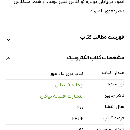
اندوه بی‌پایان دوباره تو کلاس قبلی موندم و شدم همکلاس
دخترعموی نامبرده...
فهرست مطالب کتاب
پیشگفتار
مشخصات کتاب الکترونیک
سوره ی وضو
بوی ماه مهر
عنوان کتاب
کتاب بوی ماه مهر
آغا محمدخان با غین
نویسنده
ریحانه آشتیانی
هفت بعلاوه‌ی یک
ناشر چاپی
انتشارات افسانه نیاکان
خروس بی‌محل
سال انتشار
۱۴۰۰
مهمون ناخونده
فرمت کتاب
EPUB
تعداد صفحات