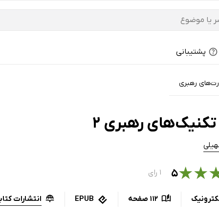
پشتیبانی
رت‌های رهبری
تکنیک‌های رهبری 2
یلی
★
★
۵
۱ رای
انتشارات کتا
کترونیک
112 صفحه
EPUB