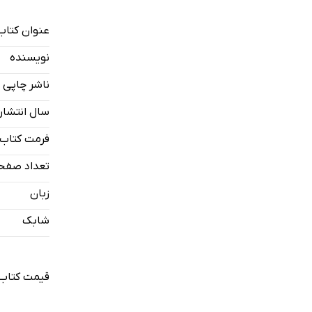
اصول تعیین 
یک داستان
عنوان کتاب
برقراری اعت
نویسنده
به دنبال چش
ناشر چاپی
رهبر کامل
سال انتشار
فرمت کتاب
تعداد صفح
زبان
شابک
قیمت کتاب 