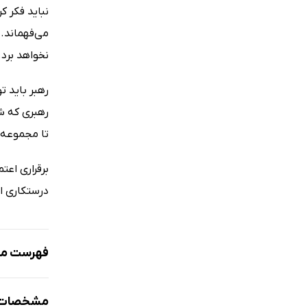
نباید فکر ک
می‌فهماند. 
نخواهد برد.
رهبر باید ت
رهبری که شخ
تا مجموعه 
برقراری اع
درستکاری ا
فهرست مط
نظم و انضب
مشخصات ک