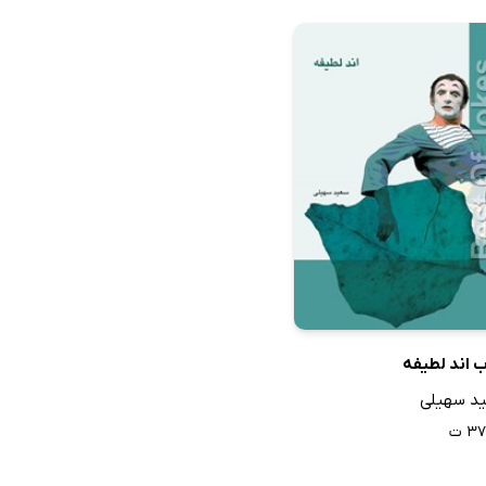
 اند لطیفه
د سهیلی
۳ ت