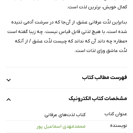
کمال خویش، برترین لذت است.
بنابراین لذّت عرفانی عشق، از آن‌جا که در سرشت آدمی تنیده
شده است، با هیچ لذتی قابل قیاس نیست. چه زیبا گفته است
«عطار»: چه داند آن که نداند که چیست لذّت عشق / از آنکه
لذّت عاشق ورای لذات است.
فهرست مطالب کتاب
پیشگفتار
مشخصات کتاب الکترونیک
تعریف لذّت
انواع لذّت
عنوان کتاب
کتاب لذت‌های عرفانی
مبانی نظری لذّت
نویسنده
محمدمهدی اسماعیل پور
لذت‌گرایی شخصی آریستیپوس