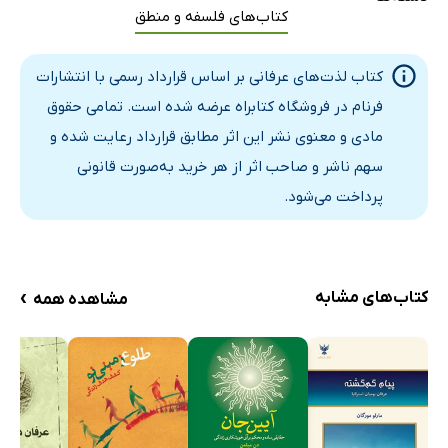
کتاب‌های فلسفه و منطق
ویژگی‌های لذت‌های عرفانی
1-لذت‌های عرفانی وجود بسیط‌اند
کتاب لذت‌های عرفانی بر اساس قرارداد رسمی با انتشارات
2-لذت‌های عرفانی پایدارند
فرنام در فروشگاه کتابراه عرضه شده است. تمامی حقوق
3-لذت‌های عرفانی پایان ناپذیرند
مادی و معنوی نشر این اثر مطابق قرارداد رعایت شده و
بررسی لذت در مکتب ابن سینا
سهم ناشر و صاحب اثر از هر خرید به‌صورت قانونی
تعریف لذت از نظر ابن سینا
پرداخت می‌شود.
انواع لذت از نظر ابن سینا
تفاوت لذت‌های عارف با لذت‌های زاهد و عابد
لذت عارفان از نظر ابن سینا
›
کتاب‌های مشابه
مشاهده همه
ابتهاج عرفانی
حالات و مقامات عرفانی
شرایط بهره‌مندی از لذت‌های عرفانی
1- بیداری یا یقظه
2- توبه