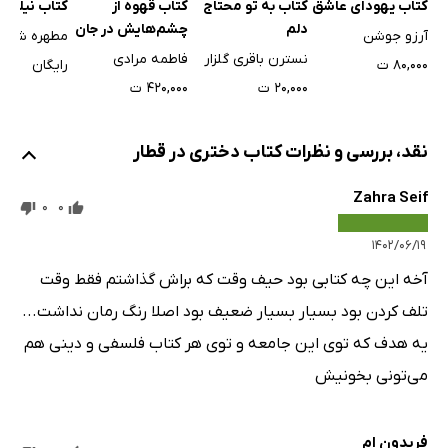
کتاب به تو محتاج
کتاب یهودای عاشق
کتاب قهوه از
کتاب نیلوفر 
دلم
چشم‌هایش در جان
آرزو جوشن
چکید...
نسترن باقری گلزار
فاطمه مرادی
۸۰,۰۰۰ ت
رایگان
۲۰,۰۰۰ ت
۴۲۰,۰۰۰ ت
نقد، بررسی و نظرات کتاب دختری در قطار
Zahra Seif
0
0
۱۴۰۲/۰۶/۱۹
آخه این چه کتابی بود حیف وقت که براش گذاشتم فقط وقت
تلف کردن بود بسیار بسیار ضعیف بود اصلا رنگ رمان نداشت...
یه هدف که توی این جامعه و توی هر کتاب فلسفی و دینی هم
می‌تونی بخونیش
فریدون ام