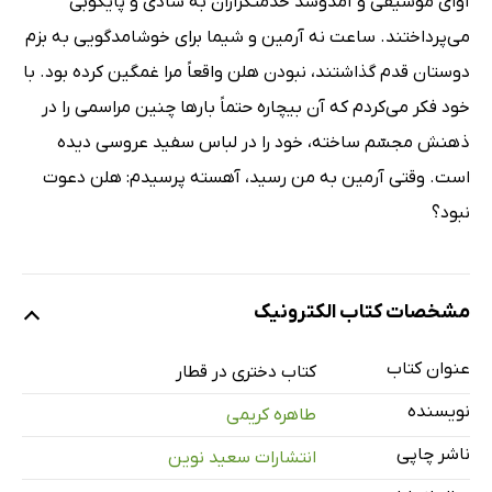
آواى موسیقى و آمدوشد خدمتگزاران به شادى و پایکوبى
مى‌پرداختند. ساعت نه آرمین و شیما براى خوشامدگویى به بزم
دوستان قدم گذاشتند، نبودن هلن واقعاً مرا غمگین کرده بود. با
خود فکر مى‌کردم که آن بیچاره حتماً بارها چنین مراسمى را در
ذهنش مجسّم ساخته، خود را در لباس سفید عروسى دیده
است. وقتى آرمین به من رسید، آهسته پرسیدم: هلن دعوت
نبود؟
مشخصات کتاب الکترونیک
عنوان کتاب
کتاب دختری در قطار
نویسنده
طاهره کریمی
ناشر چاپی
انتشارات سعید نوین