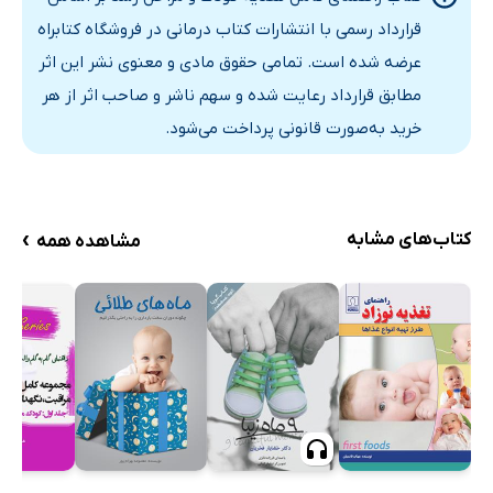
کلرید سدیم (نمک)
قرارداد رسمی با انتشارات کتاب درمانی در فروشگاه کتابراه
پتاسیم
عرضه شده است. تمامی حقوق مادی و معنوی نشر این اثر
فلوراید
مطابق قرارداد رعایت شده و سهم ناشر و صاحب اثر از هر
گروه‌های غذایی
خرید به‌صورت قانونی پرداخت می‌شود.
گروه اول: هیدرات‌های کربن نشاسته‌ای
گروه دوم: میوه‌ها و سبزیجات
گروه سوم: شیر و فراورده‌های لبنی
›
کتاب‌های مشابه
مشاهده همه
گروه چهارم: گوشت، گوشت ماکیان، ماهی و مواد غذایی مشابه
گروه پنجم: مواد غذایی شیرین و چربی‌ها
فصل 3: تغذیه متعادل برای کودکان
چگونه تغذیه‌ی متعادل، سلامتی و رشد کودک را تقویت می‌کند
اصول تغذیه‌ی کودک
تقسیم وعده‌های غذایی روزانه
میان وعده‌ها