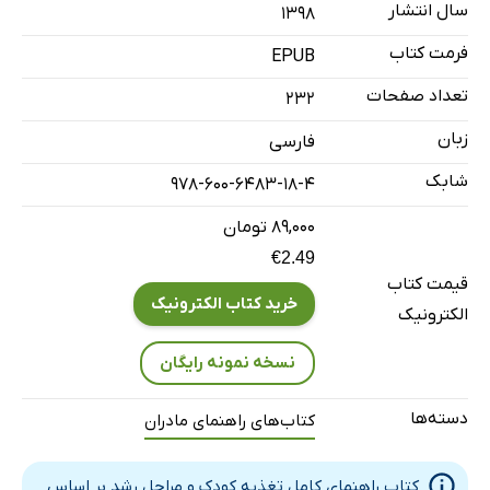
سال انتشار
۱۳۹۸
چربی‌ها
فرمت کتاب
کلسترول
EPUB
هیدرات‌های کربن
تعداد صفحات
232
فیبرغذایی
زبان
فارسی
مواد معدنی
شابک
978-600-6483-18-4
ویتامین‌ها
۸۹,۰۰۰ تومان
ویتامین A
€2.49
ویتامین‌های گروه B
قیمت کتاب
ویتامین C
خرید کتاب الکترونیک
الکترونیک
ویتامین D (ویتامین خورشیدی)
نسخه نمونه رایگان
ویتامین E
ویتامین K
دسته‌ها
کتاب‌های راهنمای مادران
کلسیم
فسفر
کتاب راهنمای کامل تغذیه کودک و مراحل رشد بر اساس