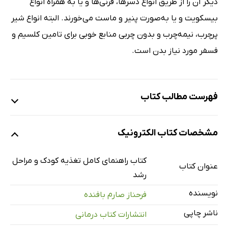
دیگر آن را از طریق انواع دسر‌ها، فرنی‌ها و یا به همراه انواع
بیسکویت و یا به‌صورت پنیر و ماست می‌خورند. البته انواع شیر
پرچرب، نیمه‌چرب و بدون چربی منابع خوبی برای تامین کلسیم و
فسفر مورد نیاز بدن است.
فهرست مطالب کتاب
پیش‌سخن
مشخصات کتاب الکترونیک
فصل 1: تغذیه
تعاریف و اصطلاحات
کتاب راهنمای کامل تغذیه کودک و مراحل
عنوان کتاب
زمانی که غذا می‌خوریم، چه اتفاقی روی می‌دهد؟
رشد
چگونه غذا در بدن تولید انرژی می‌کند؟
نویسنده
فرحناز صارم بافنده
فصل 2: مواد غذایی سالم و ضروری
ناشر چاپی
انتشارات کتاب درمانی
پروتئین‌ها