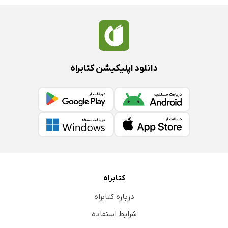
منابع غذایی که بسیار ارزشمند هستند
غذاهای حساسیت‌زا
اثرات زیان‌آور برخی غذاها
واکنش آنافیلاکسی
دانلود اپلیکیشن کتابراه
حساسیت به پروتئین موجود در شیر
عدم مقاومت بدن در برابر لاکتوز
آزمایشات لازم برای تشخیص علل حساسیت
پیشگیری از بروز حساسیت
فصل 10: بیماری‌هایی که به رژیم غذایی خاص نیاز دارند
بیماری سلیاک
غذاهای مناسب و نامناسب برای کودکان مبتلا به بیماری
کتابراه
سلیاک
درباره کتابراه
راه‌های کمک به کودکان مبتلا به بیماری سلیاک
شرایط استفاده
بیماری سیستیک فیبروزیس