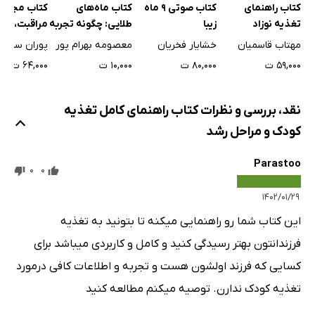
کتاب راهنمای
کتاب ماه‌های
کتاب مجموع
کتاب صوتی 9 ماه
نکات ایمنی
تغذیه نوزاد
طلایی: چگونه تجربه
مراقبت، نگه
زیبا
غذاهای فرعی
بارداری زیبایی
آموزش کودک
مهتاب قاسمیان
معصومه بهرام پور
پوران سامی
خشایار فخریان
داشته باشیم؟
جلد اول
تغذیه در دوران بلوغ
۵۹,۰۰۰ ت
۱۰,۰۰۰ ت
۶۴,۰۰۰ ت
۸۰,۰۰۰ ت
فصل 4: تغذیه جنین و نوزاد
تغذیه در دوران بارداری
نقد، بررسی و نظرات کتاب راهنمای کامل تغذیه
بیماری‌های عفونی
کودک و مراحل رشد
تغذیه کودک با شیر مادر
Parastoo
شیر مادر چگونه ساخته می‌شود
0
0
شیر چگونه از پستان‌ خارج می‌شود
۱۴۰۲/۰۱/۲۹
ترکیبات شیر‌مادر
این کتاب شما رو راهنمایی میکنه تا بتونید به تغذیه
شیر موجود در پستان آماده‌ی شیردهی
فرزندانتون بهتر رسیدگی کنید و کامل و کاربردی میباشد برای
طریقه‌ی تغذیه نوزاد با شیر مادر
کسایی که فرزند اولشون هست و تجربه و اطلاعات کافی درمورد
موقعیت نوزاد به هنگام شیر‌خوردن
تغذیه کودک ندارن. توصیه میکنم مطالعه کنید
جدا کردن نوزاد از پستان