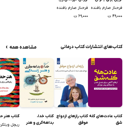
عصاره گوشت مرغ
جوان
(اوژنیک)
فرحناز صارم بافنده
فرحناز صارم بافنده
عصاره سبزیجات
۴۹,۰۰۰ ت
۶۹,۰۰۰ ت
تاس کباب
سوپ نخود سبز
سوپ سیب‌زمینی و تره فرنگی
›
کتاب‌های انتشارات کتاب درمانی
مشاهده همه
سوپ هویج، اسفناج و عدس
عدسی
ماست خیار و نعنا
شیربرنج
فرنی
حریره بادام
پوره زرده‌ی تخم‌مرغ
پوره گوشت مخلوط
کتاب عادت‌های کله
کتاب رازهای ازدواج
کتاب خدا،
کتاب هنر ح
شق
موفق
بداهه‌گری و هنر
پاناد ساده