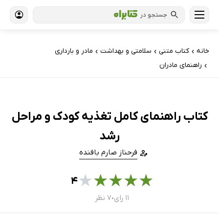
جستجو در
خانه
کتاب‌ متنی
سلامتی و بهداشت
مادر و بارداری
›
›
›
راهنمای مادران
›
کتاب راهنمای کامل تغذیه کودک و مراحل
رشد
فرحناز صارم بافنده
★
★
★
★
★
۴
۱۱ رای
۷ نظر
●