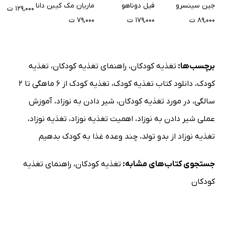
زندگی
جین سینسرو
فیل دوناهو
ماریان مک کیبن دانا
۱۲۹,۰۰۰ ت
پاناد سبزی
۸۹,۰۰۰ ت
۱۷۹,۰۰۰ ت
۷۹,۰۰۰ ت
پاناد شیر
سوپ ساده
زرده تخم‌مرغ با شیر
برچسب‌ها:
تغذیه کودکان
،
راهنمای تغذیه کودکان
،
تغذیه
پوره سیب‌زمینی
کودک
،
دانلود کتاب تغذیه کودک
،
تغذیه کودک از 6 ماهگی تا 2
سوپ گوشت
سالگی
،
در مورد تغذیه کودکان
،
شیر دادن به نوزاد
،
آموزش
کم شدن اشتها
عملی شیر دادن به نوزاد
،
اهمیت تغذیه نوزاد
،
تغذیه نوزاد
،
زیاد شدن اشتها
تغذیه نوزاد از بدو تولد
،
چند وعده غذا به کودک بدهیم
فصل 8: تغذیه و رشد کودک
نکته‌های مفید و سودمند
جستجوی کتاب‌های مشابه:
تغذیه کودکان
،
راهنمای تغذیه
تغذیه کودکان معلول
کودکان
وسایل مناسب برای کودک
تهیه غذا‌های اشتها‌آور و کاهش مشکلات غذا خوردن
فصل 9: عوامل تاثیرگذار بر غذا و رژیم غذایی کودک