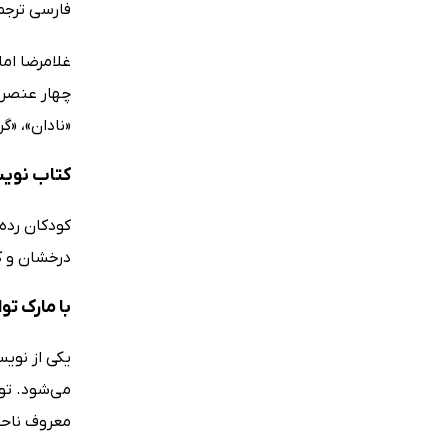
فارسی ترجم
غلامرضا اما
چهار عنصر ش
«نادان»، «گ
کتاب نویس
درخشان و ک
با مارک تو
معروف ناحی