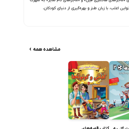
ی «ماجراهای هاکلبری فین» و «ماجراهای تام سایر» به شهرت
واین اغلب، با زبان طنز و بهره‌گیری از دنیای کودکان،
›
مشاهده همه
کتاب قصه‌های
ت گل به