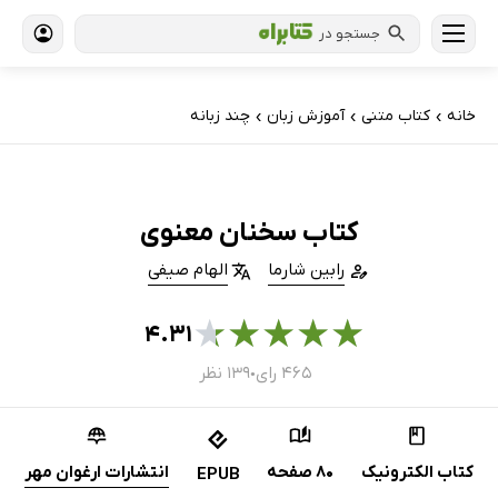
جستجو در
خانه
کتاب‌ متنی
آموزش زبان
چند زبانه
›
›
›
کتاب سخنان معنوی
رابین شارما
الهام صیفی
★
★
★
★
★
۴.۳۱
۴۶۵ رای
۱۳۹ نظر
●
کتاب الکترونیک
80 صفحه
انتشارات ارغوان مهر
EPUB