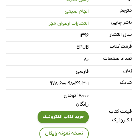
بخشش
مترجم
الهام صیفی
شادی
ناشر چاپی
انتشارات ارغوان مهر
موفقیت
هرگز
سال انتشار
۱۳۹۶
امروز
فرمت کتاب
EPUB
زندگی
تعداد صفحات
80
شاه‌ کلید
زبان
فارسی
شهرت
شابک
کار حرفه‌ای
978-600-98049-3-1
مدیران
۱۸,۰۰۰ تومان
سکوت
رایگان
قیمت کتاب
کوچک باش
خرید کتاب الکترونیک
الکترونیک
عهد
شمع
نسخه نمونه رایگان