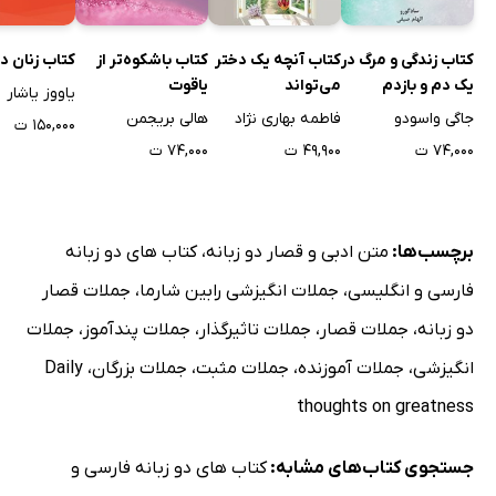
کتاب زندگی و مرگ در
کتاب آنچه یک دختر
کتاب باشکوه‌تر از
کتاب زنان در
یک دم و بازدم
می‌تواند
یاقوت
یاووز یاشار
جاگی واسودو
فاطمه بهاری نژاد
هالی بریجمن
۱۵۰,۰۰۰ ت
۷۴,۰۰۰ ت
۴۹,۹۰۰ ت
۷۴,۰۰۰ ت
برچسب‌ها:
متن ادبی و قصار دو زبانه
،
کتاب های دو زبانه
فارسی و انگلیسی
،
جملات انگیزشی رابین شارما
،
جملات قصار
دو زبانه
،
جملات قصار
،
جملات تاثیرگذار
،
جملات پندآموز
،
جملات
انگیزشی
،
جملات آموزنده
،
جملات مثبت
،
جملات بزرگان
،
Daily
thoughts on greatness
جستجوی کتاب‌های مشابه:
کتاب های دو زبانه فارسی و