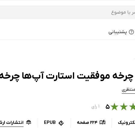
پشتیبانی
چرخه موفقیت استارت آپ‌ها چرخه
منتظری
★
★
۵
۱ رای
انتشارات ار
کترونیک
224 صفحه
EPUB