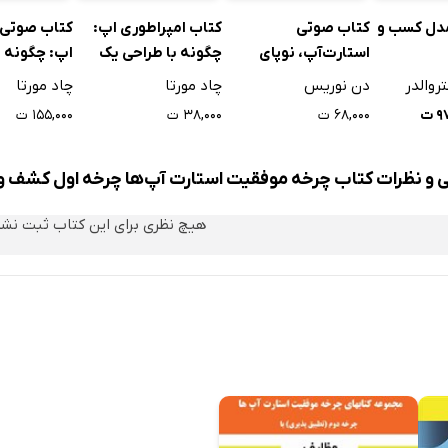
کتاب صوتی
کتاب امپراطوری اپ:
کتاب صوتی 
مدل کسب و
ی
استارت‌آپ، نوپای
چگونه با طراحی یک
اپ: چگونه ب
ه
هفت روزه
اپلیکیشن پولدار شویم
یک اپلیکیشن
دن نوریس
چاد مورتا
چاد مورتا
روالدر
شتریان و پشتیبانی
شویم
۶۸,۰۰۰ ت
۳۸,۰۰۰ ت
۱۵۵,۰۰۰ ت
 ت
و ویژگی‌های مدیر امور مشتریان
ی به کار برده شده در این حرفه
ی و نظرات کتاب چرخه موفقیت استارت آپ‌ها چرخه اول کشف 
هیچ نظری برای این کتاب ثبت نش
 با مشتری
ویی و بازخورد
 پشتیبانی
‌گذار
‌گذار
ی سنتی و غیرحرفه‌ای
ی حرفه‌ای