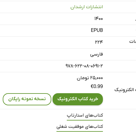
انتشارات ارشدان
ازی
۱۴۰۰
سب و کار
انسانی
EPUB
ل حقوقی
ات
224
مالی
فارسی
سرمایه
978-622-08-0691-2
اری
فنی
۲۵,۰۰۰ تومان
€0.99
اخت
الکترونیک
ت فنی
خرید کتاب الکترونیک
نسخه نمونه رایگان
کتاب‌های استارتاپ
زاریابی
کتاب‌های موفقیت شغلی
ی