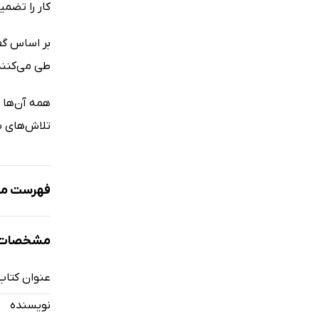
کار را تضم
بر اساس گف
طی می‌کنند
تلاش‌های س
فهرست مط
پیشگفتار ن
مشخصات ک
فصل اول: را
راه‌اندازی ا
عنوان کتاب
نقش‌ها در 
نویسنده
نقش مدیرع