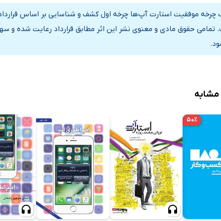
 چرخه موفقیت استارت آپ‌ها چرخه اول کشف و شناسایی بر اساس قرارداد ر
بی
 تمامی حقوق مادی و معنوی نشر این اثر مطابق قرارداد رعایت شده و سهم
ود.
فروش
د
 مشابه
تریان
ری
۵۰٪
محصول و عملیات:
ل
صص صنعت
سب و کار
پژوهش و توسعه