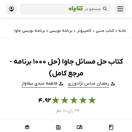
جستجو در
خانه
کتاب‌ متنی
کامپیوتر
برنامه نویسی
برنامه نویسی جاوا
›
›
›
›
کتاب حل مسائل جاوا (حل 1000 برنامه -
مرجع کامل)
رمضان عباس نژادورزی
فاطمه عبدی سقاواز
★
★
★
★
★
۴.۹۲
۲۴ رای
۱۰ نظر
●