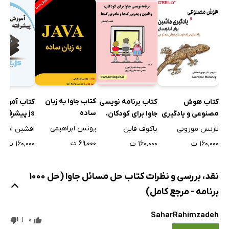
کتاب جاوا به زبان
کتاب هوش
کتاب برنامه نویسی
ساده
مصنوعی و یادگیری
جاوا برای کودکان،
js پیشرفته 
ماشین برای
والدین و پدربزرگ‌ها
فرانت اند
یونس ابراهیمی
لارنس مورونی
یاکوف فاین
کدنویسان
و مادربزرگ‌ها
۶۹,۰۰۰ ت
۱۶۰,۰۰۰ ت
۱۶۰,۰۰۰ ت
۱۶۰,۰۰۰ ت
نقد، بررسی و نظرات کتاب حل مسائل جاوا (حل 1000
برنامه - مرجع کامل)
SaharRahimzadeh
1
0