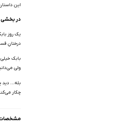
این داستان زیبا همر
در بخشی ا
یک روز بابک
درختانِ قس
بابک خیلی ن
ولی می‌دانی
بله... دید 
چکار می‌کنی
مشخصات ک