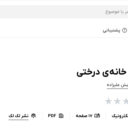
پشتیبانی
خانه‌ی درختی
یش علیزاده
★
★
نشر لک لک
کترونیک
17 صفحه
PDF