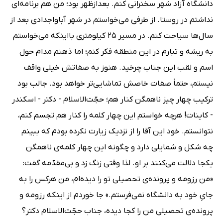
دانشگاه آزاد شهر سخنرانی کنم. بعدازظهر بود؛ من هم برنامه‌ای
نداشتم در روستا. از طرفی می‌خواستم در شهر آباواجدادی بعد از
سال‌ها سیاحت کنم. در مسیر 25 کیلومتری بااینکه می‌خواستم
به ریشه و تبارم در این منطقه فکر کنم؛ اما ذهنم مدام حول
اسم و لقب این جناب چرخید. هنوز به صفاتش خیلی واقف
نیستم، حتماً صفات خاصش تماشایی‌تر خواهد بود. جالب بود
ترکیب چهار چیز ناهمگن کنار هم؛ حجّت‌الاسلام - دکتر - اسکندر
- کاینات! هرچه خواستم این چهار کلمه را کنار هم تجسم کنم،
نتوانستم. خود این آقا را از نزدیک زیارت نکرده بودم که ببینم
چه شکل و شمایلی دارد و چگونه این چهار کلمه‌ی ناهمگن
یکجا دلالت می‌کنند بر او. لذا وقتی زنگ زد و بی‌مقدّمه گفت:
«من رزومه و پرونده‌ی تحصیلی تو را دیده‌ام، من هرکس را به‌
جایِ خود به دانشگاه نمی‌فرستم.» جا خوردم از اینکه رزومه و
پرونده‌ی تحصیلی من را کجا دیده، جناب حجّت‌الاسلام دکتر؟