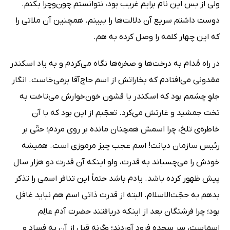
ولی از بس این نام برایم غریب بود، نتوانستم چون‌وچرا بکنم.
دوست داشتم سریع آن دلالت‌ها را ببینم. همچنین آن ملاتی را
که این چهار کلمه را وصل کرده به‌ هم.
در راه مُدام به درخت‌ها و صخره‌ها نگاه می‌کردم و به یاد اسکندر
مقدونی می‌افتادم که بخاراتش از اسم حاج‌آقا برمی‌خاست. انگار
جلوِ چشمم بود که اسکندر با قشون خون‌خوارش می‌تاخت به
تخت‌ جمشید و غارتش می‌کرد. تعجّبم از این بود که با آن
خاطره‌ی تلخ، چرا اسمش همچنان مانده بر روی مردم؛ حتّی بر
رئیس سازمان دیانت! اسم عجب چیز مرموزی است. همیشه
خودش را می‌چسباند به قدرت، ولو اینکه آن قدرت دو هزار سال
پیش ظهور کرده باشد. یادم باشد حتماً این تنافر اسمی را تذکر
بدهم به حجّت‌الاسلام. البته از قدرت ذاتی اسم هم نباید غافل
بود؛ چرا فرشتگان بعد از اینکه دریافتند حضرت آدم عالِم
اسماست، سر سجده فرود آوردند؛ وگرنه قبل‌ از آن به فساد و