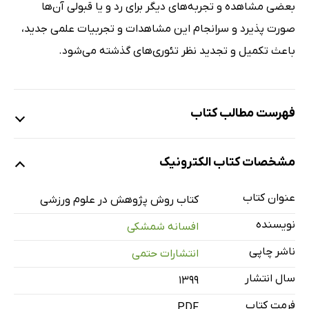
بعضی مشاهده و تجربه‌های دیگر برای رد و یا قبولی آن‌ها
صورت پذیرد و سرانجام این مشاهدات و تجربیات علمی جدید،
باعث تکمیل و تجدید نظر تئوری‌های گذشته می‌شود.
فهرست مطالب کتاب
پیشگفتار
مشخصات کتاب الکترونیک
فصل اول: ماهیت علم و روش‌های دانستن
فصل دوم: موضوع پژوهش و جنبه‌های مختلف آن
عنوان کتاب
کتاب روش پژوهش در علوم ورزشی
فصل سوم: بیان مسئله و فرضیه
نویسنده
افسانه شمشکی
فصل چهارم: مفاهیم پژوهشی و متغیرهای آن
ناشر چاپی
انتشارات حتمی
فصل پنجم: روش‌های اندازه‌گیری متغیرها
سال انتشار
۱۳۹۹
فصل ششم: جامعه و نمونه
فصل هفتم: بررسی روش‌های پژوهشی
فرمت کتاب
PDF