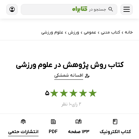
جستجو در
خانه
کتاب‌ متنی
عمومی
ورزش
علوم ورزشی
›
›
›
›
کتاب روش پژوهش در علوم ورزشی
افسانه شمشکی
★
★
★
★
★
۵
۲ رای
۱ نظر
●
کتاب الکترونیک
133 صفحه
PDF
انتشارات حتمی