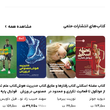
›
کتاب‌های انتشارات حتمی
مشاهده همه
۵۰٪
کتاب عضله اسکلتی
کتاب رفتارها و علایق
کتاب مدیریت هوش
کتاب علم تم
از مولکول تا فعالیت
تکراری و محدود در
مصنوعی در ورزش
فوتبال پایه
اختلالات طیف
دیوید جونز
نوریت ییرمیا
سهند حبیب زاد نوحیان
فیل داویس
اوتیسم
۱۷۴,۵۰۰ ت
۱۹۹,۵۰۰ ت
۴۹,۷۵۰ ت
۱۵۹,۵۰۰ ت
۹۹۵۰۰