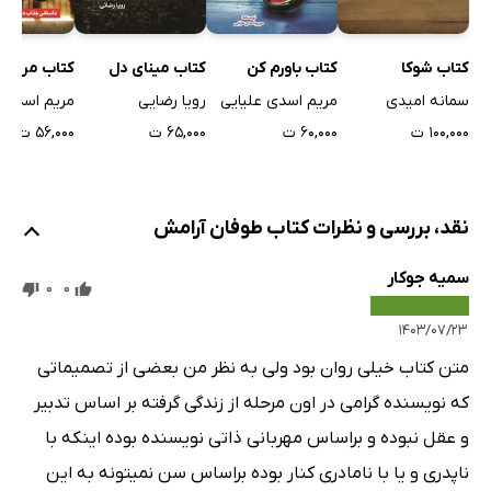
یک مثال جالب
اتمام دانشگاه و ادامه مسیر
کتاب شوکا
کتاب باورم کن
کتاب مینای دل
کتاب مراقب
سمانه امیدی
مریم اسدی علیایی
رویا رضایی
مریم اسدی ع
فصل نهم: هنوز تمام نشده است...
۱۰۰,۰۰۰ ت
۶۰,۰۰۰ ت
۶۵,۰۰۰ ت
۵۶,۰۰۰ ت
موفقیت یک جاده بی‌انتهاست
کلام آخر
نقد، بررسی و نظرات کتاب طوفان آرامش
سمیه جوکار
0
0
۱۴۰۳/۰۷/۲۳
متن کتاب خیلی روان بود ولی به نظر من بعضی از تصمیماتی
که نویسنده گرامی در اون مرحله از زندگی گرفته بر اساس تدبیر
و عقل نبوده و براساس مهربانی ذاتی نویسنده بوده اینکه با
ناپدری و یا با نامادری کنار بوده براساس سن نمیتونه به این