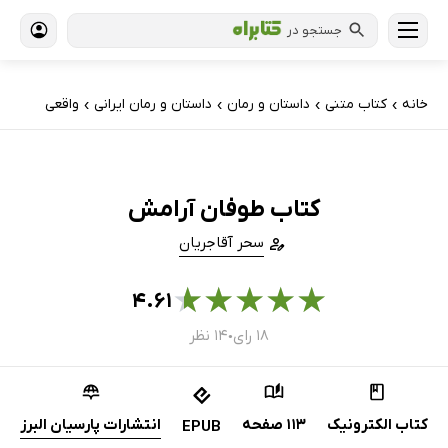
جستجو در
خانه
کتاب‌ متنی
داستان و رمان
داستان و رمان ایرانی
واقعی
›
›
›
›
کتاب طوفان آرامش
سحر آقاجریان
★
★
★
★
★
۴.۶۱
۱۸ رای
۱۴ نظر
●
کتاب الکترونیک
113 صفحه
انتشارات پارسیان البرز
EPUB