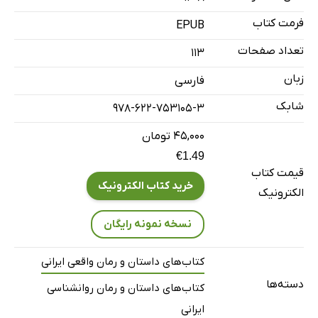
فصل دوم: فرصت‌ها را دریاب
فرمت کتاب
EPUB
کلید حل مسئله
تعداد صفحات
113
تبدیل تهدید به فرصت
زبان
فارسی
فصل سوم: گمشده‌ای که درون خودمان است
شابک
978-622-753105-3
بیرون دنبالش نگرد
استفاده از امکانات موجود برای رسیدن به آرامش
۴۵,۰۰۰ تومان
€1.49
تفاوت آنچه هست و آنچه باید باشد
قیمت کتاب
فصل چهارم: انعطاف‌پذیر باشیم
خرید کتاب الکترونیک
الکترونیک
یک خواهش
نسخه نمونه رایگان
ازدواج پدرم
اما من چطور این واقعیت را پذیرفتم
کتاب‌های داستان و رمان واقعی ایرانی
جادوی پذیرش
دسته‌ها
کتاب‌های داستان و رمان روانشناسی
اشتراک از جنس بافتنی
ایرانی
شکست دوم