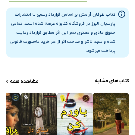
فصل پنجم: یک تغییر بزرگ دیگر
کتاب طوفان آرامش بر اساس قرارداد رسمی با انتشارات
آغوش گرم مادر
پارسیان البرز در فروشگاه کتابراه عرضه شده است. تمامی
وقتی مادرت پدری می‌کند
حقوق مادی و معنوی نشر این اثر مطابق قرارداد رعایت
ازدواج مادرم
شده و سهم ناشر و صاحب اثر از هر خرید به‌صورت قانونی
فصل ششم: این بار هم از خودم شروع کردم
پرداخت می‌شود.
مقصر کیست؟
کمی احساس مسئولیت
چطور به‌جای چرا؟
›
کتاب‌های مشابه
مشاهده همه
یک اتفاق ناگوار
فصل هفتم: وقتی ارزش‌هایت مشخص باشد...
پیش به سوی استقلال
وقتی قطب‌نما داشته باشی گم نمی‌شی
فصل هشتم: تضادهای که باعث یکپارچگی می‌شوند
برگشت به مسیر اصلی