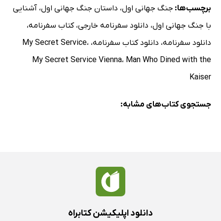
برچسب‌ها:
جنگ جهانی اول
،
داستان جنگ جهانی اول
،
آشنایی
اعزام قشون به بغداد
با جنگ جهانی اول
،
دانلود سفرنامه خارجی
،
کتاب سفرنامه
،
صاحب‌منصبان آلمانی در لباس معمولی
فصل ششم: من به آسیای صغیر می‌روم
دانلود سفرنامه
،
دانلود کتاب سفرنامه
،
،
My Secret Service
یک ایستگاه راه‌آهن شگفت‌انگیز
My Secret Service Vienna
،
Man Who Dined with the
چطور باید به بغداد رسید
Kaiser
دستورالعمل‌های پیچ در پیچ
جستجوی کتاب‌های مشابه:
لزوم احتیاط
محبوسین انگلیسی و فرانسوی
تعلیم دادن عثمانی‌ها را در علوم صلح
خواب صدا دار
تنفر اهالی هامبورگ نسبت به انگلیسان
پس مانده آذوقه به اتریش و عثمانی فرستاده می‌شود
فیلد مارشال فن در گلتز
دانلود اپلیکیشن کتابراه
مراجعت من به قسطنطنیه