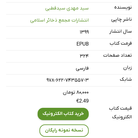
شخصی که با قیصر نهار صرف نموده
نویسنده
سید مهدی سیدقطبی
سید ضیاء و روزنامه رعد
ناشر چاپی
انتشارات مجمع ذخائر اسلامی
کتاب حاضر
سال انتشار
۱۳۹۹
فصل اول: مقدمه
فرمت کتاب
EPUB
ترسیدید؟
تعداد صفحات
راجع به خودم
324
هنگام طلوع جنگ
زبان
فارسی
ماشین جنگی آلمان
شابک
978-622-743557-3
مسافرت‌هایم
۸۰,۰۰۰ تومان
کارخانه کروپ
€2.49
شکلات فروشی
قیمت کتاب
خرید کتاب الکترونیک
مهمترین سفر من
الکترونیک
مخاطرات
نسخه نمونه رایگان
پذیرش در انگلستان