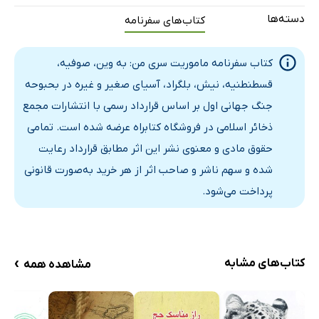
فصل دوم: وین در موقع جنگ
دسته‌ها
کتاب‌های سفرنامه
به سمت کشور خصم
کله عمال رسمی آلمان
کتاب سفرنامه ماموریت سری من: به وین، صوفیه،
مراجعت به سرحد
قسطنطنیه، نیش، بلگراد، آسیای صغیر و غیره در بحبوحه
جنگ جهانی اول بر اساس قرارداد رسمی با انتشارات مجمع
ورود به وین
ذخائر اسلامی در فروشگاه کتابراه عرضه شده است. تمامی
هفرات مهربان
حقوق مادی و معنوی نشر این اثر مطابق قرارداد رعایت
تنفر نسبت به انگلیسیان
شده و سهم ناشر و صاحب اثر از هر خرید به‌صورت قانونی
یک شهر بی سر و صدا
پرداخت می‌شود.
زحمات و مشقات
تازیانه مخفی
گرگ جنگ
›
کتاب‌های مشابه
مشاهده همه
تلفات هراس‌آور اتریش
فوج بدبخت بیست و هشتم
آقای وو در وین