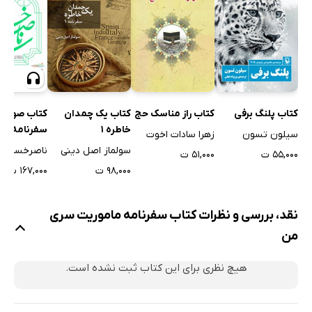
انگلیسیان محبوس
فصل سوم: در بالکان
من از وین می‌روم
بخارست خوش و خرم
موزیک «پست باد»
کتاب راز مناسک حج
کتاب یک چمدان
کتاب پلنگ برفی
کتاب صوتی
تمایل رومانی به جنگ
خاطره 1
سفرنامه نا
زهرا سادات اخوت
سیلون تسون
تدبیرات آلمانی
سولماز اصل دینی
ناصرخسرو
۵۱,۰۰۰ ت
۵۵,۰۰۰ ت
یک مسافرت هولناک
۹۸,۰۰۰ ت
۱۶۷,۰۰۰ ت
یک سیگار انگلیسی
نقد، بررسی و نظرات کتاب سفرنامه ماموریت سری
ضررهای جنگ
من
آلمانی ناقلا
فقیر شدن بلغار
هیچ نظری برای این کتاب ثبت نشده است.
رضایت اتریش از فتح صرب
نظام اجباری در انگلستان