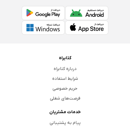
فصل هفتم: داخله قسطنطنیه
شهر عاجزان و مجروحین
من سلطان را می‌بینم
معروفیت انور پاشا و طلعت بیگ
روز گالپولی
مراجعت ده هزار نفر
کتابراه
فرار گوبن و برسلو
درباره کتابراه
اوضاع مصر
شرایط استفاده
جمازه سوار آلمانی
حریم خصوصی
عثمانی‌ها، عاملی بزرگ
فرصت‌های شغلی
فصل هشتم: آلمانی «زیر آبی»
آشنایی من راجع به ترعه کیل
خدمات مشتریان
حمل و نقل تحت‌البحری‌ها بوسیله راه آهن
پیام به پشتیبانی
تحت‌البحری‌های آلمانی در قسطنطنیه