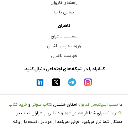
راهنمای کاربران
مسافرت بحری من برای اکتشافات
تماس با ما
کارهای حیرت‌آور تحت‌البحری موسوم به یو 51
کاپیتان فن هرسینک
ناشران
یک کار خارق‌العاده جسورانه
عضویت ناشران
فن هرسینگ در انگلستان
ورود به پنل ناشران
صاحب‌منصب بحری آلمانی
فهرست ناشران
یک اتفاق تأسف‌آور
کتابراه را در شبکه‌های اجتماعی دنبال کنید.
دکتر لدرا در محبس
مصادمه با یک جاسوس اتریشی
قوانین و روش جاسوسی
بی مواظبتی کنسول انگلیس
با
نصب اپلیکیشن کتابراه
امکان شنیدن
کتاب صوتی
و
خرید کتاب
فصل نهم: قیصر ما اینجا است
الکترونیک
برای شما فراهم می‌شود و دنیایی از هزاران کتاب در
خروج از قسطنطنیه
دستان شما قرار می‌گیرد. فرقی نمی‌کند از موبایل، تبلت یا رایانه
من مظنون واقع می‌شوم