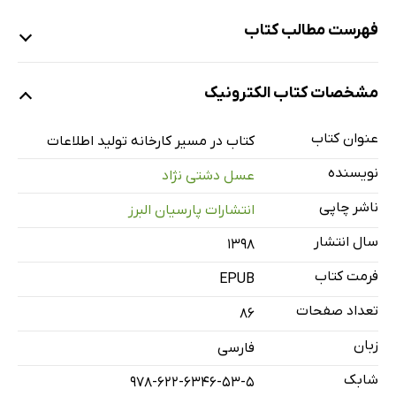
فهرست مطالب کتاب
توصیه نامه
مشخصات کتاب الکترونیک
توصیه نامه
توصیه نامه
عنوان کتاب
کتاب در مسیر کارخانه تولید اطلاعات
مقدمه
نویسنده
عسل دشتی نژاد
فصل اول: یاد گذشته
ناشر چاپی
انتشارات پارسیان البرز
فصل دوم: آغاز مسیر فروش
سال انتشار
۱۳۹۸
فصل سوم: آغاز سفر
فصل چهارم: ادامه مسیر
فرمت کتاب
EPUB
تقدیر و تشکر
تعداد صفحات
86
زبان
فارسی
شابک
978-622-6346-53-5