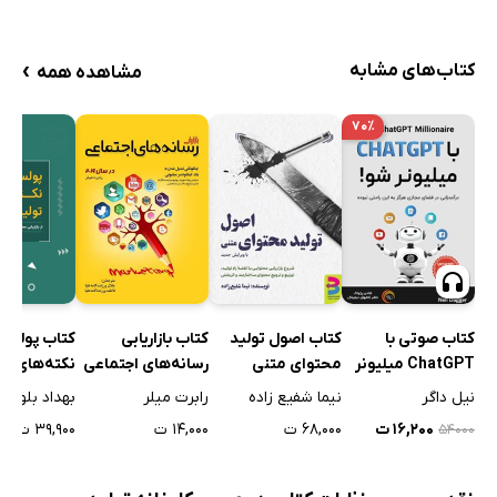
›
کتاب‌های مشابه
مشاهده همه
۷۰٪
کتاب بازاریابی
کتاب پولساز
کتاب صوتی با
کتاب اصول تولید
رسانه‌های اجتماعی
نکته‌های تو
ChatGPT میلیونر
محتوای متنی
در سال 2019
محتوا
شو!
رابرت میلر
بهداد بلوری
نیل داگر
نیما شفیع زاده
۱۴,۰۰۰ ت
۳۹,۹۰۰ ت
۱۶,۲۰۰ ت
۶۸,۰۰۰ ت
۵۴۰۰۰