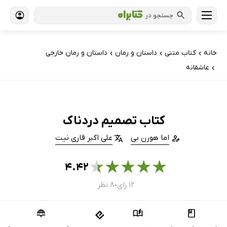
جستجو در
خانه
کتاب‌ متنی
داستان و رمان
داستان و رمان خارجی
›
›
›
عاشقانه
›
کتاب تصمیم دردناک
اما هورن بی
علی اکبر قاری نیت
★
★
★
★
★
۴.۴۲
۱۲ رای
۸ نظر
●