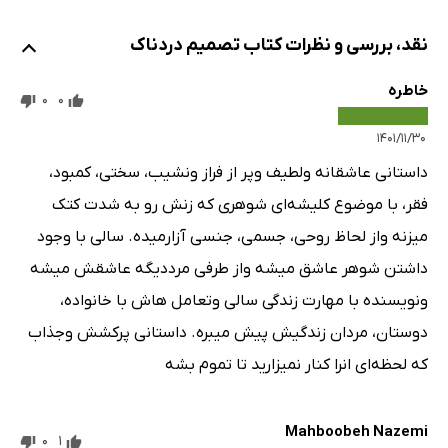
نقد، بررسی و نظرات کتاب تصمیم دردناک
خاطره
0
0
۱۴۰۱/۱۱/۳۰
داستانی عاشقانه ولطیف وپر از فراز ونشیب، سختی، کمبود،
فقر، با موضوع کلیشه‌ای شوهری که زنش رو به شدت کتک
میزنه واز لحاظ روحی، جسمی، جنسی آزارمیده. سالی با وجود
داشتن شوهر عاشق میشه واز طرفی مرددیگه عاشقش میشه
ونویسنده با مهارت زندگی سالی وتعامل هاش با خانواده،
دوستان، مردان زندگیش پیش میبره. داستانی پرکشش وجذاب
که لحظه‌ای انرا کنار نمیزارید تا تموم بشه
Mahboobeh Nazemi
0
1