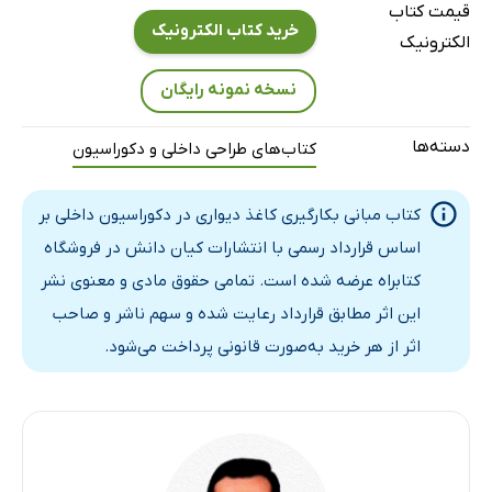
قیمت کتاب
نکات اجرایی کاغذ دیواری
خرید کتاب الکترونیک
الکترونیک
فرایند نصب کاغذ دیواری
نسخه نمونه رایگان
پیدا کردن بهترین طرح کاغذ دیواری
آیا باید کل خانه را کاغذ دیواری کرد؟
دسته‌ها
کتاب‌های طراحی داخلی و دکوراسیون
کندن کاغذ دیواری از دیوار
فصل دوم: کاغذ دیواری منطبق بر فضای معماری
کتاب مبانی بکارگیری کاغذ دیواری در دکوراسیون داخلی بر
انتخاب کاغذ دیواری بر هر فضا
اساس قرارداد رسمی با انتشارات کیان دانش در فروشگاه
بزرگ نشان دادن فضا با کاغذ دیواری
کتابراه عرضه شده است. تمامی حقوق مادی و معنوی نشر
ست کردن کاغذ دیواری
این اثر مطابق قرارداد رعایت شده و سهم ناشر و صاحب
کاغذ دیواری برای فضای خواب
اثر از هر خرید به‌صورت قانونی پرداخت می‌شود.
کاغذ دیواری برای اتاق عروس و داماد
کاغذ دیواری اتاق نوجوان
کاغذ دیواری برای اتاق نوجوان پسر
کاغذ دیواری اتاق نوزاد و کودک