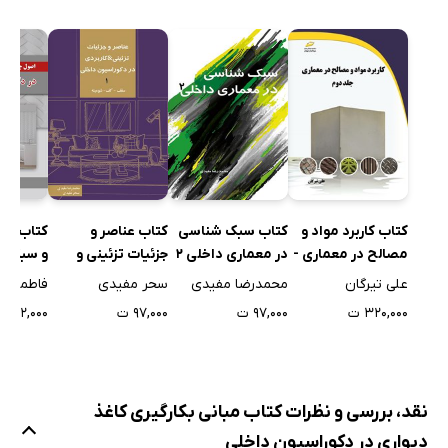
کاغذ دیواری قهوه ای
کاغذ دیواری کرم
کاغذ دیواری سبز
کاغذ دیواری مشکی
کاغذ دیواری سفید
کاغذ دیواری طوسی
کاغذ دیواری بژ
کتاب سبک شناسی
کتاب عناصر و
کتاب اص
کتاب کاربرد مواد و
کاغذ دیواری فیروزهای
در معماری داخلی 2
جزئیات تزئینی و
و سبک ش
مصالح در معماری -
کاربردی در
دکوراسی
جلد دوم
کاغذ دیواری زرشکی
محمدرضا مفیدی
سحر مفیدی
فاطمه می
علی تیرگان
دکوراسیون داخلی 1
کاغذ دیواری یشمی
۹۷,۰۰۰ ت
۹۷,۰۰۰ ت
۴۲,۰۰۰ ت
۳۲۰,۰۰۰ ت
«سقف - کف -
کاغذ دیواری ارغوانی
شومینه»
کاغذدیواری یاسی
کاغذ دیواری صورتی
نقد، بررسی و نظرات کتاب مبانی بکارگیری کاغذ
کاغذدیواری سیاه و سفید
دیواری در دکوراسیون داخلی