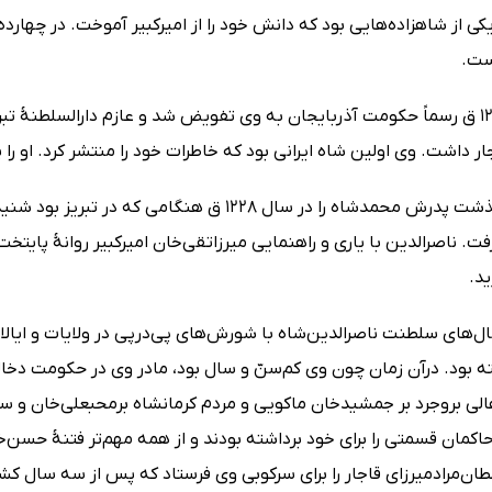
کی از شاهزاده‌هایی بود که دانش خود را از امیرکبیر آموخت. در چهارده‌
ست.
در سال 1263 ق رسماً حکومت آذربایجان به وی تفویض شد و عازم دارالسلطنۀ
ر داشت. وی اولین شاه ایرانی بود که خاطرات خود را منتشر کرد. او را 
وی خبر درگذشت پدرش محمدشاه را در سال 1228 ق ه
ت. ناصرالدین با یاری و راهنمایی میرزاتقی‌خان امیرکبیر روانۀ پایت
د.
‌های سلطنت ناصرالدین‌شاه با شورش‌های پی‌در‌پی در ولایات و ایالا
ه بود. درآن زمان چون وی کم‌سنّ و سال بود، مادر وی در حکومت دخالت
لی بروجرد بر جمشیدخان ماکویی و مردم کرمانشاه برمحبعلی‌خان و ساک
حاکمان قسمتی را برای خود برداشته بودند و از همه مهم‌تر فتنۀ حسن‌خ
طان‌مراد‌میرزای قاجار را برای سرکوبی وی فرستاد که پس از سه سال ک