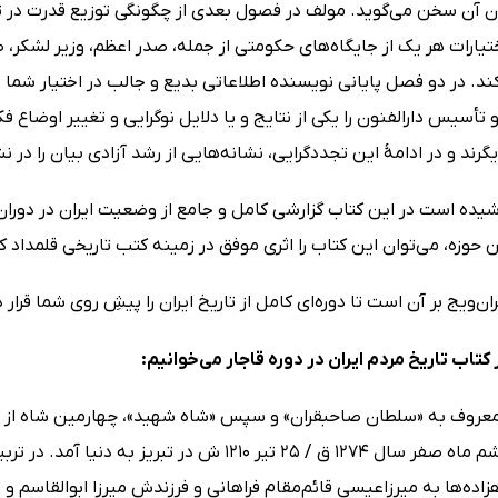
آن سخن می‌گوید. مولف در فصول بعدی از چگونگی توزیع قدرت در 
یارات هر یک از جایگاه‌های حکومتی از جمله، صدر اعظم، وزیر لشکر، 
د. در دو فصل پایانی نویسنده اطلاعاتی بدیع و جالب در اختیار شما 
او تأسیس دارالفنون را یکی از نتایج و یا دلایل نوگرایی و تغییر اوضاع ف
گرند و در ادامۀ این تجددگرایی، نشانه‌هایی از رشد آزادی بیان را در ن
یده است در این کتاب گزارشی کامل و جامع از وضعیت ایران در دوران
 حوزه، می‌توان این کتاب را اثری موفق در زمینه کتب تاریخی قلمداد کر
ن‌ویج بر آن است تا دوره‌ای کامل از تاریخ ایران را پیشِ روی شما قرار 
کتاب تاریخ مردم ایران در دوره قاجار می‌خوانیم:
 معروف به «سلطان صاحبقران» و سپس «شاه شهید»، چهارمین شاه از دو
علیا) در ششم ماه صفر سال 1274 ق / 25 تیر 210
زاده‌ها به میرزاعیسی قائم‌مقام فراهانی و فرزندش میرزا ابوالقاسم و پ