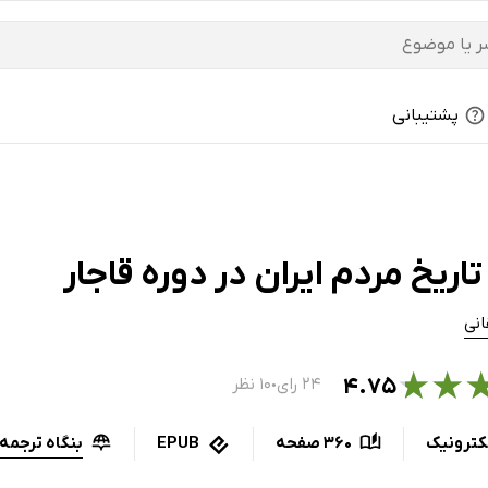
پشتیبانی
اریخ مردم ایران در دوره قاجار
انی
★
★
۴.۷۵
۲۴ رای
۱۰ نظر
●
بنگاه ترجمه 
کترونیک
360 صفحه
EPUB