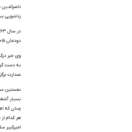
ناصرالدین ی
زناشویی ب
دودمان قاجا
به دست گرف
صدارت برگزی
نخستین سال
بسیار آشفت
چنان که اها
هر کدام از 
امیرکبیر سل