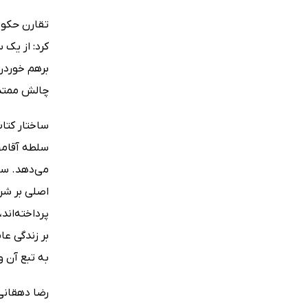
تقارن حکوم
کرد: از یک 
برهم خوردن
چالش ممتد 
ساختار کتا
سلطه آقامحم
می‌دهد. سپس
اصلی بر شر
پرداخته‌اند
بر زندگی ع
به تبع آن 
رضا دهقانی