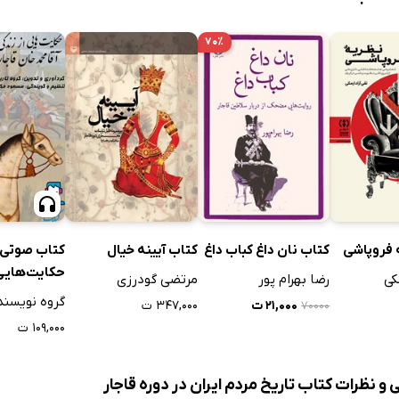
‌ ترکمانچای و نقش انگلیس
۷۰٪
 محمدمیرزا به هرات و مرگ عباس‌میرزا
افغانستان از ایران
امتیازات به بیگانگان
الدین‌شاه
 فروپاشی
کتاب نان داغ کباب داغ
کتاب آیینه خیال
کتاب صوتی
ت امیرکبیر
حکایت‌هایی 
کی
رضا بهرام پور
مرتضی گودرزی
فرهنگ جدید دارالفنون
آقا محمدخان
گروه نویسند
۲۱,۰۰۰ ت
۳۴۷,۰۰۰ ت
۷۰۰۰۰
۱۰۹,۰۰۰ ت
اه و مشروطه
 و نظرات کتاب تاریخ مردم ایران در دوره قاجار