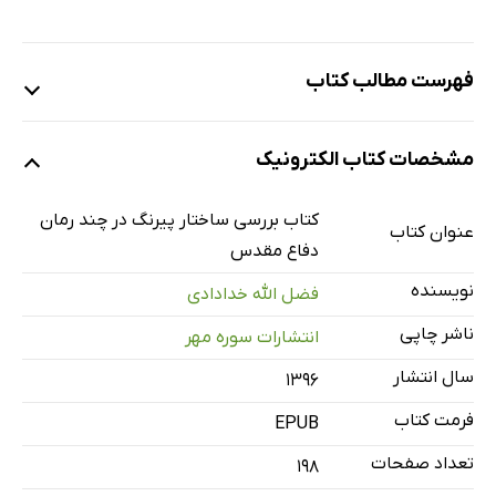
فهرست مطالب کتاب
پیش گفتار
مشخصات کتاب الکترونیک
مقدمه‌ی نویسنده
فصل اول: شکل گیری انقلاب اسلامی و ادبیات آن
کتاب بررسی ساختار پیرنگ در چند رمان
عنوان کتاب
ادبیات داستانی جنگ
دفاع مقدس
اقسام ادبیات موضوعی جنگ
نویسنده
فضل الله خدادادی
سابقه‌ی رمان مقاومت
ناشر چاپی
انتشارات سوره مهر
عناصر ادبیات مقاومت
سال انتشار
۱۳۹۶
ادبیات پایداری
فرمت کتاب
ویژگی‌های‌ کلی‌ ادبیات مقاومت
EPUB
تعامل میان ادبیات و تحولات اجتماعی
تعداد صفحات
198
زندگی بشر و ادب مقاومت