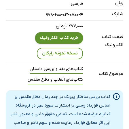
زبان
فارسی
ویژگی‌های ادبیات دوره جنگ و پس از جنگ
شابک
978-600-03-0700-4
ادبیات داستانی پس از جنگ
۲۷۷,۰۰۰ تومان
پیشینه‌ی ادبیات مقاومت
تعریف ادبیات مقاومت
قیمت کتاب
خرید کتاب الکترونیک
الکترونیک
جایگاه انقلاب و دفاع مقدس در دوره بندی داستانی
نسخه نمونه رایگان
فصل دوم: رمان (تعریف، ویژگی ها و ساختار)
تاریخچه روایت در زندگی انسان
کتاب‌های نقد و بررسی داستان
تعریف رمان
موضوع کتاب
کتاب‌های انقلاب و دفاع مقدس
ویژگی‌های یک متن روایی کامل (رمان)
تعریف طرح داستانی
کتاب بررسی ساختار پیرنگ در چند رمان دفاع مقدس بر
انواع داستان از نظر پیرنگ
اساس قرارداد رسمی با انتشارات سوره مهر در فروشگاه
نمایش (درام)
کتابراه عرضه شده است. تمامی حقوق مادی و معنوی نشر
تراژدی
این اثر مطابق قرارداد رعایت شده و سهم ناشر و صاحب
ویژگی‌های طرح داستانی